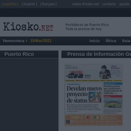
[ español ]
[ english ]
[ français ]
sobre Kiosko.net
contacto
ayuda
Periódicos de Puerto Rico
Toda la prensa de hoy
Hemeroteca
19/Mar/2021
Inicio
África
Asia
Puerto Rico
Prensa de Información G