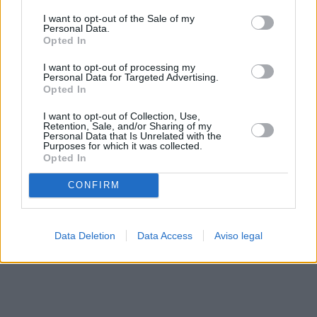
solo a este sitio web. Puede cambiar sus preferencias en
I want to opt-out of the Sale of my
cualquier momento entrando de nuevo en este sitio web o
Personal Data.
visitando nuestra política de privacidad.
Opted In
I want to opt-out of processing my
Personal Data for Targeted Advertising.
Opted In
I want to opt-out of Collection, Use,
Retention, Sale, and/or Sharing of my
Personal Data that Is Unrelated with the
Purposes for which it was collected.
Opted In
CONFIRM
Data Deletion
Data Access
Aviso legal