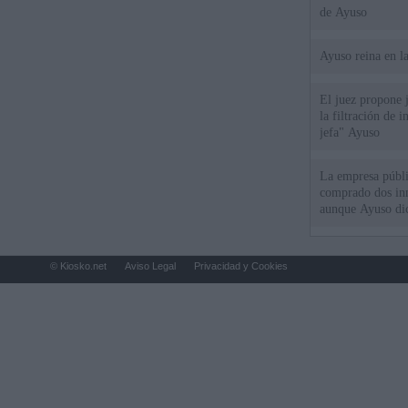
de Ayuso
Ayuso reina en l
El juez propone j
la filtración de i
jefa" Ayuso
La empresa públic
comprado dos inm
aunque Ayuso dic
el año"
© Kiosko.net
Aviso Legal
Privacidad y Cookies