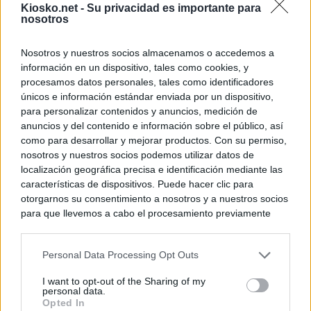
Kiosko.net -
Su privacidad es importante para
nosotros
Nosotros y nuestros socios almacenamos o accedemos a
información en un dispositivo, tales como cookies, y
procesamos datos personales, tales como identificadores
únicos e información estándar enviada por un dispositivo,
para personalizar contenidos y anuncios, medición de
anuncios y del contenido e información sobre el público, así
como para desarrollar y mejorar productos. Con su permiso,
nosotros y nuestros socios podemos utilizar datos de
localización geográfica precisa e identificación mediante las
características de dispositivos. Puede hacer clic para
otorgarnos su consentimiento a nosotros y a nuestros socios
para que llevemos a cabo el procesamiento previamente
descrito. De forma alternativa, puede acceder a información
más detallada y cambiar sus preferencias antes de otorgar o
Personal Data Processing Opt Outs
negar su consentimiento. Tenga en cuenta que algún
procesamiento de sus datos personales puede no requerir
I want to opt-out of the Sharing of my
de su consentimiento, pero usted tiene el derecho de
personal data.
rechazar tal procesamiento. Sus preferencias se aplicarán
Opted In