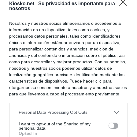
Kiosko.net -
Su privacidad es importante para
nosotros
Nosotros y nuestros socios almacenamos o accedemos a
información en un dispositivo, tales como cookies, y
procesamos datos personales, tales como identificadores
únicos e información estándar enviada por un dispositivo,
para personalizar contenidos y anuncios, medición de
anuncios y del contenido e información sobre el público, así
como para desarrollar y mejorar productos. Con su permiso,
nosotros y nuestros socios podemos utilizar datos de
localización geográfica precisa e identificación mediante las
características de dispositivos. Puede hacer clic para
otorgarnos su consentimiento a nosotros y a nuestros socios
para que llevemos a cabo el procesamiento previamente
descrito. De forma alternativa, puede acceder a información
más detallada y cambiar sus preferencias antes de otorgar o
Personal Data Processing Opt Outs
negar su consentimiento. Tenga en cuenta que algún
procesamiento de sus datos personales puede no requerir
I want to opt-out of the Sharing of my
de su consentimiento, pero usted tiene el derecho de
personal data.
rechazar tal procesamiento. Sus preferencias se aplicarán
Opted In