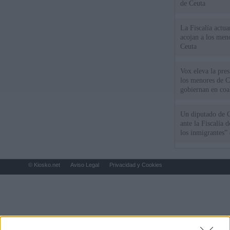
de Ceuta
La Fiscalía actu
acojan a los meno
Ceuta
Vox eleva la pres
los menores de C
gobiernan en coa
Un diputado de 
ante la Fiscalía 
los inmigrantes”
© Kiosko.net
Aviso Legal
Privacidad y Cookies