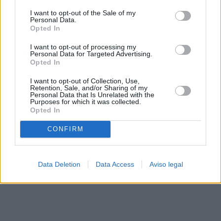
solo a este sitio web. Puede cambiar sus preferencias en
I want to opt-out of the Sale of my
cualquier momento entrando de nuevo en este sitio web o
Personal Data.
visitando nuestra política de privacidad.
Opted In
I want to opt-out of processing my
Personal Data for Targeted Advertising.
Opted In
I want to opt-out of Collection, Use,
Retention, Sale, and/or Sharing of my
Personal Data that Is Unrelated with the
Purposes for which it was collected.
Opted In
CONFIRM
Data Deletion
Data Access
Aviso legal