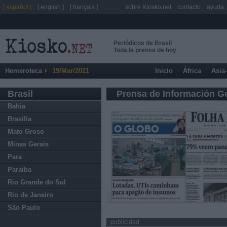
[ español ]
[ english ]
[ français ]
sobre Kiosko.net
contacto
ayuda
Periódicos de Brasil
Toda la prensa de hoy
Hemeroteca
19/Mar/2021
Inicio
África
Asia
Brasil
Prensa de Información G
Bahia
Brasilia
Mato Groso
Minas Gerais
Para
Paraiba
Rio Grande do Sul
Rio de Janeiro
São Paulo
publicidad