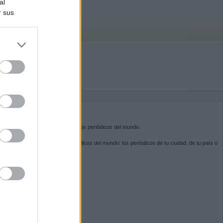
al
r sus
do nuestra
BRE KIOSKO.NET
sko.net
es la puerta de entrada a los periódicos del mundo.
ega por las portadas de los periódicos del mundo: los periódicos de tu ciudad, de tu país o
 otro extremo del mundo.
GUENOS