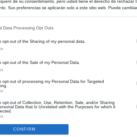
querir de su consentimiento, pero usted tiene el derecho de rechazar t
to. Sus preferencias se aplicarán solo a este sitio web. Puede cambia
s en cualquier momento entrando de nuevo en este sitio web o visitan
privacidad.
l Data Processing Opt Outs
o opt-out of the Sharing of my personal data.
In
o opt-out of the Sale of my Personal Data.
ias
SO
In
Kio
ntroles a los viajeros procedentes de Italia tras el rechazo de
to opt-out of processing my Personal Data for Targeted
los
ing.
Nav
In
del
el ultimátum del Gobierno y mantiene los controles a viajeros de
SÍ
o opt-out of Collection, Use, Retention, Sale, and/or Sharing
 15 de agosto: "No aceptamos imposiciones"
ersonal Data that Is Unrelated with the Purposes for which it
lected.
In
uará contra las comunidades que no acojan a los menores
 crisis de Ceuta
CONFIRM