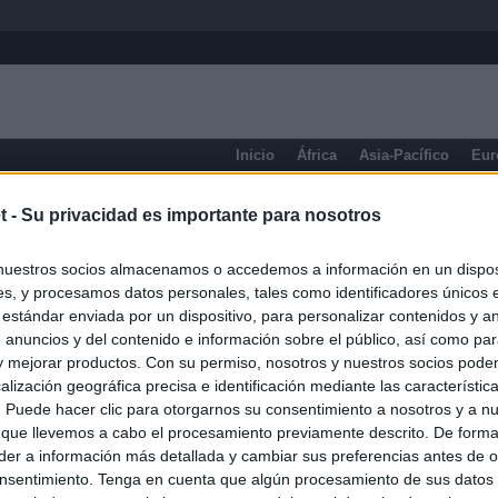
Inicio
África
Asia-Pacífico
Eur
eneral
t -
Su privacidad es importante para nosotros
nuestros socios almacenamos o accedemos a información en un disposi
s, y procesamos datos personales, tales como identificadores únicos 
 estándar enviada por un dispositivo, para personalizar contenidos y a
 anuncios y del contenido e información sobre el público, así como pa
 y mejorar productos. Con su permiso, nosotros y nuestros socios podem
alización geográfica precisa e identificación mediante las característic
s. Puede hacer clic para otorgarnos su consentimiento a nosotros y a n
 que llevemos a cabo el procesamiento previamente descrito. De forma 
er a información más detallada y cambiar sus preferencias antes de o
nsentimiento. Tenga en cuenta que algún procesamiento de sus datos