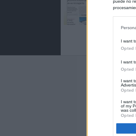
puede no re
procesamien
preferencia
política de 
Persona
I want t
Opted 
I want t
Últimas notic
Opted 
España impone co
I want 
Meloni a quitar
Advertis
Opted 
Italia rechaza 
I want t
España hasta el
of my P
was col
Opted 
La Fiscalía act
asignados por la