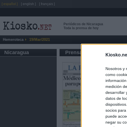
[ español ]
[ english ]
[ français ]
Periódicos de Nicaragua
Toda la prensa de hoy
Hemeroteca
19/Mar/2021
Nicaragua
Prensa de Información G
Kiosko.ne
Nosotros y 
como cookie
información
medición de
desarrollar
datos de loc
dispositivo
socios para
puede acced
negar su co