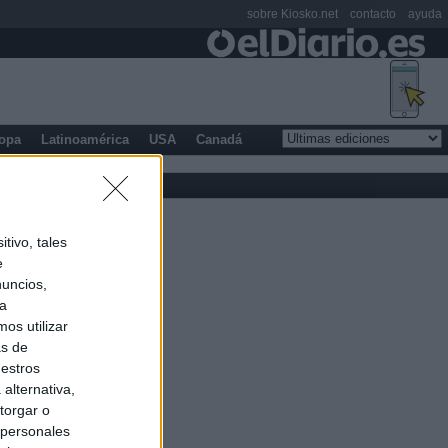
sobre Kiosko.net
contacto
ayuda
opa
Latinoamérica
USA
Canadá
tivo, tales
e
nuncios,
ra
os utilizar
as de
uestros
alternativa,
torgar o
 personales