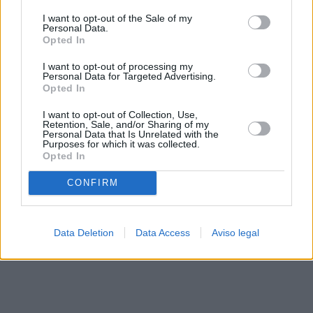
solo a este sitio web. Puede cambiar sus preferencias en
I want to opt-out of the Sale of my
cualquier momento entrando de nuevo en este sitio web o
Personal Data.
visitando nuestra política de privacidad.
Opted In
I want to opt-out of processing my
Personal Data for Targeted Advertising.
Opted In
I want to opt-out of Collection, Use,
Retention, Sale, and/or Sharing of my
Personal Data that Is Unrelated with the
Purposes for which it was collected.
Opted In
CONFIRM
Data Deletion
Data Access
Aviso legal