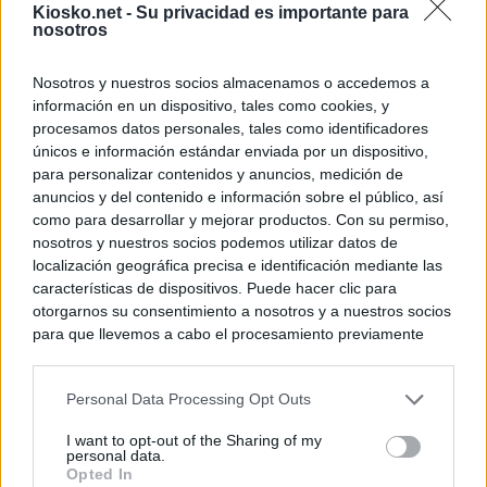
Kiosko.net -
Su privacidad es importante para
nosotros
Nosotros y nuestros socios almacenamos o accedemos a
información en un dispositivo, tales como cookies, y
procesamos datos personales, tales como identificadores
únicos e información estándar enviada por un dispositivo,
para personalizar contenidos y anuncios, medición de
anuncios y del contenido e información sobre el público, así
como para desarrollar y mejorar productos. Con su permiso,
nosotros y nuestros socios podemos utilizar datos de
localización geográfica precisa e identificación mediante las
características de dispositivos. Puede hacer clic para
otorgarnos su consentimiento a nosotros y a nuestros socios
para que llevemos a cabo el procesamiento previamente
descrito. De forma alternativa, puede acceder a información
más detallada y cambiar sus preferencias antes de otorgar o
Personal Data Processing Opt Outs
negar su consentimiento. Tenga en cuenta que algún
procesamiento de sus datos personales puede no requerir
I want to opt-out of the Sharing of my
de su consentimiento, pero usted tiene el derecho de
personal data.
rechazar tal procesamiento. Sus preferencias se aplicarán
Opted In