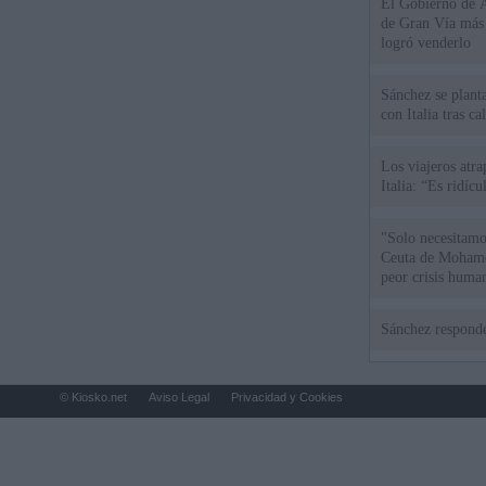
El Gobierno de A
de Gran Vía más
logró venderlo
Sánchez se plant
con Italia tras c
Los viajeros atra
Italia: “Es ridíc
"Solo necesitamo
Ceuta de Mohamed
peor crisis huma
Sánchez responde
© Kiosko.net
Aviso Legal
Privacidad y Cookies