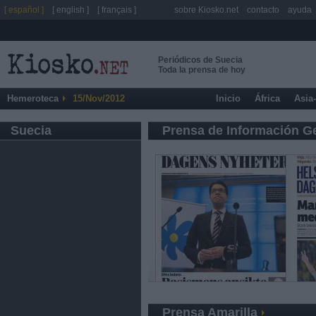
[ español ]
[ english ]
[ français ]
sobre Kiosko.net
contacto
ayuda
Periódicos de Suecia
Toda la prensa de hoy
Hemeroteca
15/Nov/2012
Inicio
África
Asia
Suecia
Prensa de Información G
Prensa Amarilla