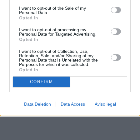
solo a este sitio web. Puede cambiar sus preferencias en
I want to opt-out of the Sale of my
cualquier momento entrando de nuevo en este sitio web o
Personal Data.
visitando nuestra política de privacidad.
Opted In
I want to opt-out of processing my
Personal Data for Targeted Advertising.
Opted In
I want to opt-out of Collection, Use,
Retention, Sale, and/or Sharing of my
Personal Data that Is Unrelated with the
Purposes for which it was collected.
Opted In
CONFIRM
Data Deletion
Data Access
Aviso legal