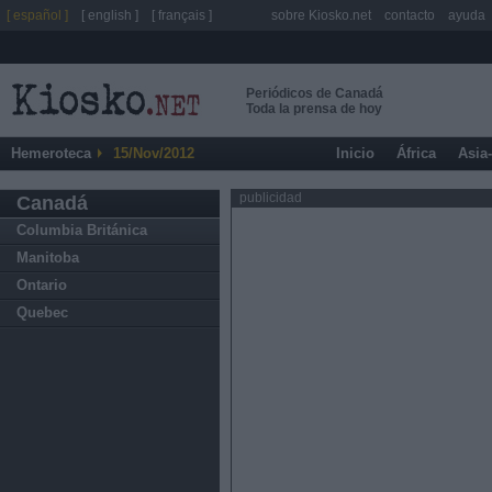
[ español ]
[ english ]
[ français ]
sobre Kiosko.net
contacto
ayuda
Periódicos de Canadá
Toda la prensa de hoy
Hemeroteca
15/Nov/2012
Inicio
África
Asia
publicidad
Canadá
Columbia Británica
Manitoba
Ontario
Quebec