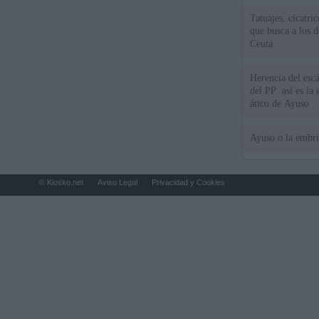
Tatuajes, cicatri
que busca a los d
Ceuta
Herencia del esc
del PP: así es l
ático de Ayuso
Ayuso o la embr
© Kiosko.net
Aviso Legal
Privacidad y Cookies