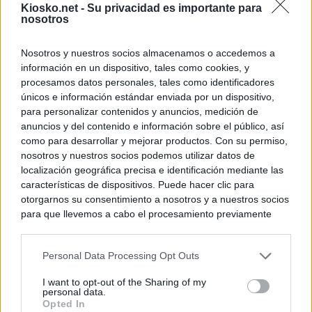
Kiosko.net -
Su privacidad es importante para
nosotros
Nosotros y nuestros socios almacenamos o accedemos a
información en un dispositivo, tales como cookies, y
procesamos datos personales, tales como identificadores
únicos e información estándar enviada por un dispositivo,
para personalizar contenidos y anuncios, medición de
anuncios y del contenido e información sobre el público, así
como para desarrollar y mejorar productos. Con su permiso,
nosotros y nuestros socios podemos utilizar datos de
localización geográfica precisa e identificación mediante las
características de dispositivos. Puede hacer clic para
otorgarnos su consentimiento a nosotros y a nuestros socios
para que llevemos a cabo el procesamiento previamente
descrito. De forma alternativa, puede acceder a información
más detallada y cambiar sus preferencias antes de otorgar o
Personal Data Processing Opt Outs
negar su consentimiento. Tenga en cuenta que algún
procesamiento de sus datos personales puede no requerir
I want to opt-out of the Sharing of my
de su consentimiento, pero usted tiene el derecho de
personal data.
rechazar tal procesamiento. Sus preferencias se aplicarán
Opted In