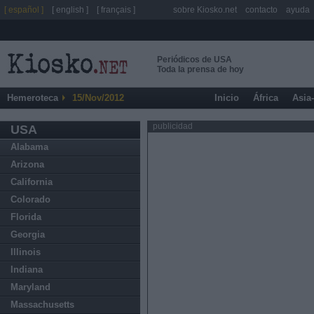
[ español ]
[ english ]
[ français ]
sobre Kiosko.net
contacto
ayuda
Periódicos de USA
Toda la prensa de hoy
Hemeroteca
15/Nov/2012
Inicio
África
Asia
publicidad
USA
Alabama
Arizona
California
Colorado
Florida
Georgia
Illinois
Indiana
Maryland
Massachusetts