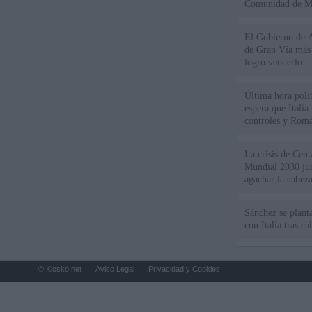
Comunidad de M
El Gobierno de A
de Gran Vía más
logró venderlo
Última hora polít
espera que Italia
controles y Roma
La crisis de Ceuta
Mundial 2030 ju
agachar la cabez
Sánchez se plant
con Italia tras c
© Kiosko.net
Aviso Legal
Privacidad y Cookies