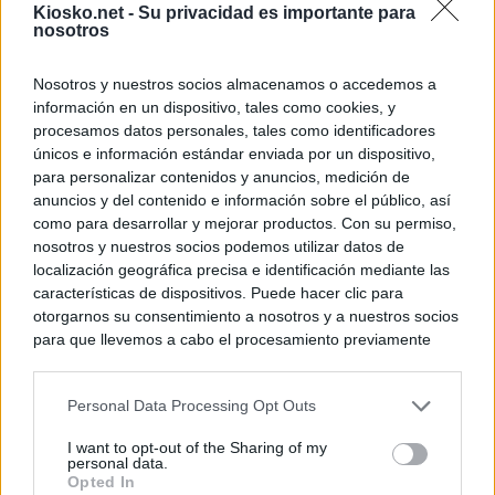
Kiosko.net -
Su privacidad es importante para
nosotros
Nosotros y nuestros socios almacenamos o accedemos a
información en un dispositivo, tales como cookies, y
procesamos datos personales, tales como identificadores
únicos e información estándar enviada por un dispositivo,
para personalizar contenidos y anuncios, medición de
anuncios y del contenido e información sobre el público, así
como para desarrollar y mejorar productos. Con su permiso,
nosotros y nuestros socios podemos utilizar datos de
localización geográfica precisa e identificación mediante las
características de dispositivos. Puede hacer clic para
otorgarnos su consentimiento a nosotros y a nuestros socios
para que llevemos a cabo el procesamiento previamente
descrito. De forma alternativa, puede acceder a información
más detallada y cambiar sus preferencias antes de otorgar o
Personal Data Processing Opt Outs
negar su consentimiento. Tenga en cuenta que algún
procesamiento de sus datos personales puede no requerir
I want to opt-out of the Sharing of my
de su consentimiento, pero usted tiene el derecho de
personal data.
rechazar tal procesamiento. Sus preferencias se aplicarán
Opted In