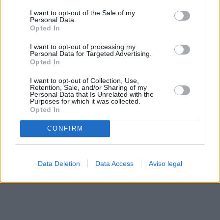
solo a este sitio web. Puede cambiar sus preferencias en
I want to opt-out of the Sale of my
cualquier momento entrando de nuevo en este sitio web o
Personal Data.
visitando nuestra política de privacidad.
Opted In
I want to opt-out of processing my
Personal Data for Targeted Advertising.
Opted In
I want to opt-out of Collection, Use,
Retention, Sale, and/or Sharing of my
Personal Data that Is Unrelated with the
Purposes for which it was collected.
Opted In
CONFIRM
Data Deletion
Data Access
Aviso legal