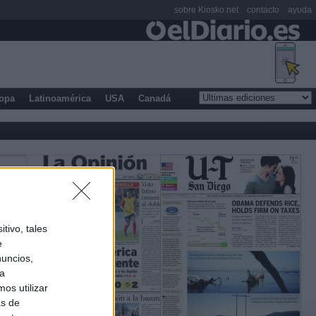
sobre Kiosko.net
contacto
ayuda
opa
Latinoamérica
USA
Canadá
tivo, tales
e
nuncios,
ra
os utilizar
as de