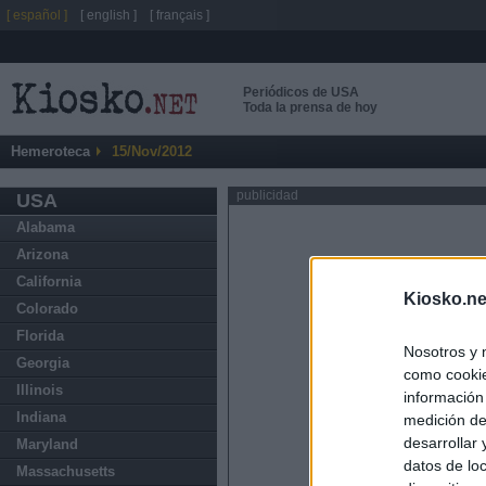
[ español ]
[ english ]
[ français ]
Periódicos de USA
Toda la prensa de hoy
Hemeroteca
15/Nov/2012
publicidad
USA
Alabama
Arizona
California
Kiosko.ne
Colorado
Florida
Nosotros y 
Georgia
como cookie
Illinois
información
Indiana
medición de
desarrollar
Maryland
datos de loc
Massachusetts