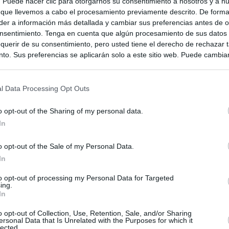
s. Puede hacer clic para otorgarnos su consentimiento a nosotros y a n
 que llevemos a cabo el procesamiento previamente descrito. De forma 
er a información más detallada y cambiar sus preferencias antes de o
rnia
nsentimiento. Tenga en cuenta que algún procesamiento de sus datos
querir de su consentimiento, pero usted tiene el derecho de rechazar t
to. Sus preferencias se aplicarán solo a este sitio web. Puede cambia
s en cualquier momento entrando de nuevo en este sitio web o visitan
privacidad.
l Data Processing Opt Outs
o opt-out of the Sharing of my personal data.
In
o opt-out of the Sale of my Personal Data.
In
to opt-out of processing my Personal Data for Targeted
ing.
In
ias
SO
o opt-out of Collection, Use, Retention, Sale, and/or Sharing
ersonal Data that Is Unrelated with the Purposes for which it
Kio
 que Ayuso señaló por la compra del ático: "Lo que no se dice es
lected.