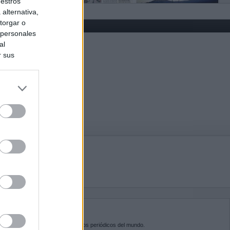
uestros
alternativa,
torgar o
 personales
al
r sus
do nuestra
BRE KIOSKO.NET
sko.net
es la puerta de entrada a los periódicos del mundo.