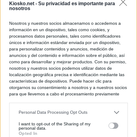
Kiosko.net -
Su privacidad es importante para
nosotros
Nosotros y nuestros socios almacenamos o accedemos a
información en un dispositivo, tales como cookies, y
procesamos datos personales, tales como identificadores
únicos e información estándar enviada por un dispositivo,
para personalizar contenidos y anuncios, medición de
anuncios y del contenido e información sobre el público, así
como para desarrollar y mejorar productos. Con su permiso,
nosotros y nuestros socios podemos utilizar datos de
localización geográfica precisa e identificación mediante las
características de dispositivos. Puede hacer clic para
otorgarnos su consentimiento a nosotros y a nuestros socios
para que llevemos a cabo el procesamiento previamente
descrito. De forma alternativa, puede acceder a información
más detallada y cambiar sus preferencias antes de otorgar o
Personal Data Processing Opt Outs
negar su consentimiento. Tenga en cuenta que algún
procesamiento de sus datos personales puede no requerir
I want to opt-out of the Sharing of my
de su consentimiento, pero usted tiene el derecho de
personal data.
rechazar tal procesamiento. Sus preferencias se aplicarán
Opted In