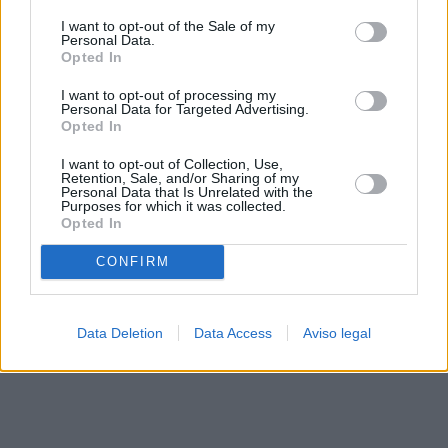
solo a este sitio web. Puede cambiar sus preferencias en
I want to opt-out of the Sale of my
cualquier momento entrando de nuevo en este sitio web o
Personal Data.
visitando nuestra política de privacidad.
Opted In
I want to opt-out of processing my
Personal Data for Targeted Advertising.
Opted In
I want to opt-out of Collection, Use,
Retention, Sale, and/or Sharing of my
Personal Data that Is Unrelated with the
Purposes for which it was collected.
Opted In
CONFIRM
Data Deletion
Data Access
Aviso legal