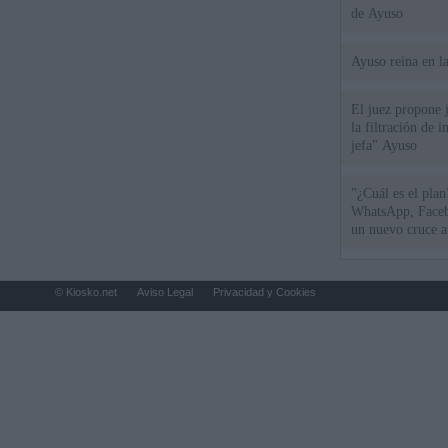
de Ayuso
Ayuso reina en l
El juez propone j
la filtración de i
jefa" Ayuso
"¿Cuál es el plan
WhatsApp, Faceb
un nuevo cruce a
15 de agosto
© Kiosko.net
Aviso Legal
Privacidad y Cookies