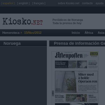
[ español ]
[ english ]
[ français ]
sobre Kiosko.net
contacto
ayuda
Periódicos de Noruega
Toda la prensa de hoy
Hemeroteca
15/Nov/2012
Inicio
África
Asia
Noruega
Prensa de Información G