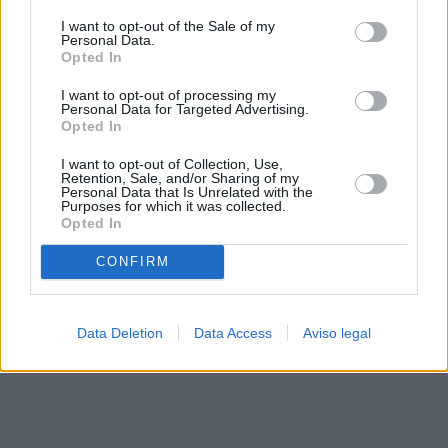
solo a este sitio web. Puede cambiar sus preferencias en
I want to opt-out of the Sale of my
cualquier momento entrando de nuevo en este sitio web o
Personal Data.
visitando nuestra política de privacidad.
Opted In
I want to opt-out of processing my
Personal Data for Targeted Advertising.
Opted In
I want to opt-out of Collection, Use,
Retention, Sale, and/or Sharing of my
Personal Data that Is Unrelated with the
Purposes for which it was collected.
Opted In
CONFIRM
Data Deletion
Data Access
Aviso legal