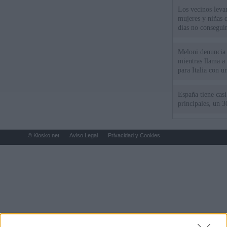
Los vecinos leva
mujeres y niñas 
días no consegu
Meloni denuncia 
mientras llama a
para Italia con 
España tiene cas
principales, un 3
© Kiosko.net
Aviso Legal
Privacidad y Cookies