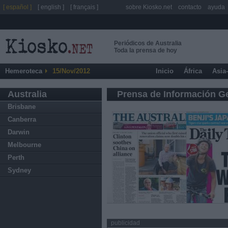
[ español ]
[ english ]
[ français ]
sobre Kiosko.net
contacto
ayuda
Periódicos de Australia
Toda la prensa de hoy
Hemeroteca
15/Nov/2012
Inicio
África
Asia
Australia
Prensa de Información G
Brisbane
Canberra
Darwin
Melbourne
Perth
Sydney
publicidad