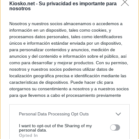
Kiosko.net -
Su privacidad es importante para
nosotros
Nosotros y nuestros socios almacenamos o accedemos a
información en un dispositivo, tales como cookies, y
procesamos datos personales, tales como identificadores
únicos e información estándar enviada por un dispositivo,
para personalizar contenidos y anuncios, medición de
anuncios y del contenido e información sobre el público, así
como para desarrollar y mejorar productos. Con su permiso,
nosotros y nuestros socios podemos utilizar datos de
localización geográfica precisa e identificación mediante las
características de dispositivos. Puede hacer clic para
otorgarnos su consentimiento a nosotros y a nuestros socios
para que llevemos a cabo el procesamiento previamente
descrito. De forma alternativa, puede acceder a información
más detallada y cambiar sus preferencias antes de otorgar o
Personal Data Processing Opt Outs
negar su consentimiento. Tenga en cuenta que algún
procesamiento de sus datos personales puede no requerir
I want to opt-out of the Sharing of my
de su consentimiento, pero usted tiene el derecho de
personal data.
rechazar tal procesamiento. Sus preferencias se aplicarán
Opted In