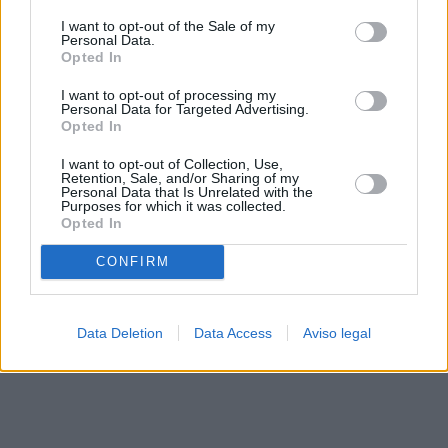
solo a este sitio web. Puede cambiar sus preferencias en
I want to opt-out of the Sale of my
cualquier momento entrando de nuevo en este sitio web o
Personal Data.
visitando nuestra política de privacidad.
Opted In
I want to opt-out of processing my
Personal Data for Targeted Advertising.
Opted In
I want to opt-out of Collection, Use,
Retention, Sale, and/or Sharing of my
Personal Data that Is Unrelated with the
Purposes for which it was collected.
Opted In
CONFIRM
Data Deletion
Data Access
Aviso legal