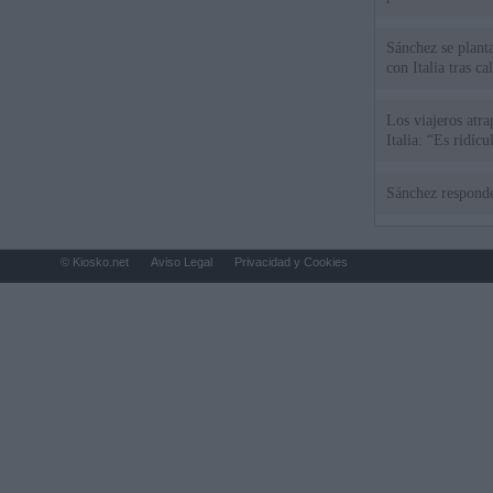
Sánchez se plant
con Italia tras c
Los viajeros atra
Italia: “Es ridíc
Sánchez responde
© Kiosko.net
Aviso Legal
Privacidad y Cookies