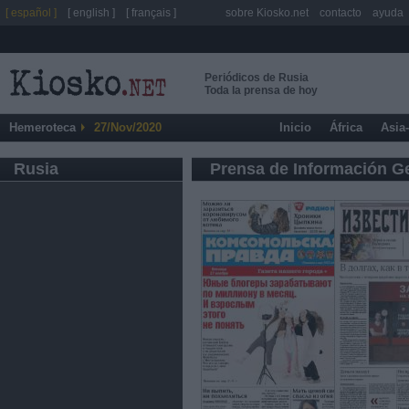
[ español ]
[ english ]
[ français ]
sobre Kiosko.net
contacto
ayuda
Periódicos de Rusia
Toda la prensa de hoy
Hemeroteca
27/Nov/2020
Inicio
África
Asia
Rusia
Prensa de Información G