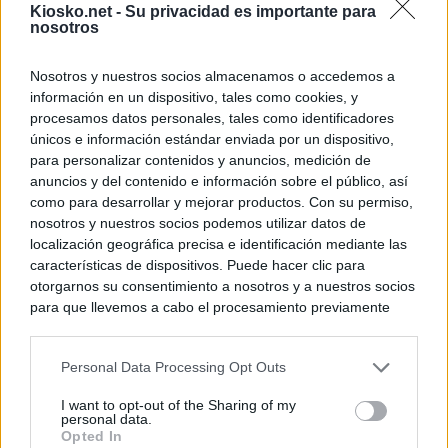
Kiosko.net -
Su privacidad es importante para
nosotros
Nosotros y nuestros socios almacenamos o accedemos a
información en un dispositivo, tales como cookies, y
procesamos datos personales, tales como identificadores
únicos e información estándar enviada por un dispositivo,
para personalizar contenidos y anuncios, medición de
anuncios y del contenido e información sobre el público, así
como para desarrollar y mejorar productos. Con su permiso,
nosotros y nuestros socios podemos utilizar datos de
localización geográfica precisa e identificación mediante las
características de dispositivos. Puede hacer clic para
otorgarnos su consentimiento a nosotros y a nuestros socios
para que llevemos a cabo el procesamiento previamente
descrito. De forma alternativa, puede acceder a información
más detallada y cambiar sus preferencias antes de otorgar o
Personal Data Processing Opt Outs
negar su consentimiento. Tenga en cuenta que algún
procesamiento de sus datos personales puede no requerir
I want to opt-out of the Sharing of my
de su consentimiento, pero usted tiene el derecho de
personal data.
rechazar tal procesamiento. Sus preferencias se aplicarán
Opted In