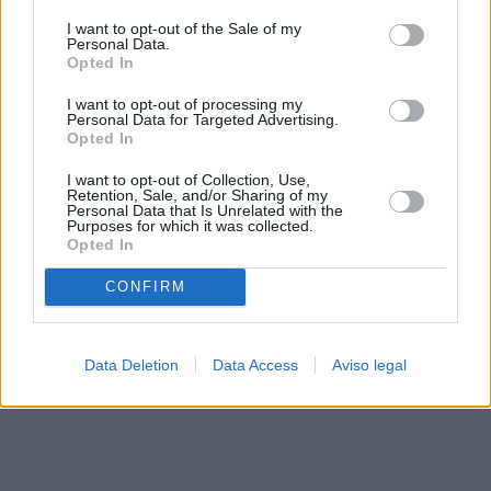
solo a este sitio web. Puede cambiar sus preferencias en
I want to opt-out of the Sale of my
cualquier momento entrando de nuevo en este sitio web o
Personal Data.
visitando nuestra política de privacidad.
Opted In
I want to opt-out of processing my
Personal Data for Targeted Advertising.
Opted In
I want to opt-out of Collection, Use,
Retention, Sale, and/or Sharing of my
Personal Data that Is Unrelated with the
Purposes for which it was collected.
Opted In
CONFIRM
Data Deletion
Data Access
Aviso legal