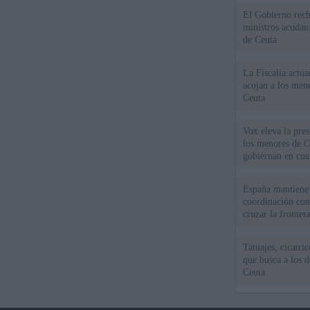
El Gobierno rech
ministros acudan 
de Ceuta
La Fiscalía actu
acojan a los meno
Ceuta
Vox eleva la pres
los menores de C
gobiernan en coa
España mantiene l
coordinación con
cruzar la fronter
Tatuajes, cicatri
que busca a los d
Ceuta