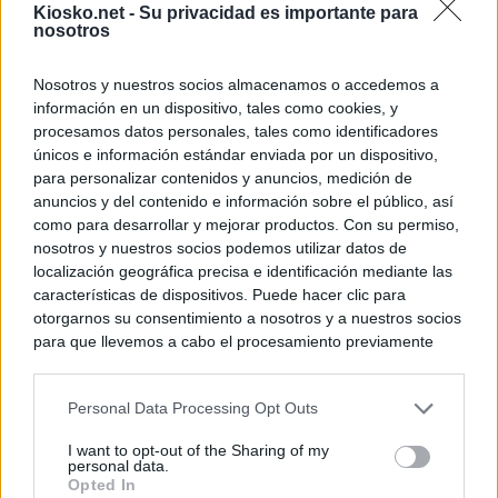
Kiosko.net -
Su privacidad es importante para
nosotros
Nosotros y nuestros socios almacenamos o accedemos a
información en un dispositivo, tales como cookies, y
procesamos datos personales, tales como identificadores
únicos e información estándar enviada por un dispositivo,
para personalizar contenidos y anuncios, medición de
anuncios y del contenido e información sobre el público, así
como para desarrollar y mejorar productos. Con su permiso,
nosotros y nuestros socios podemos utilizar datos de
localización geográfica precisa e identificación mediante las
características de dispositivos. Puede hacer clic para
otorgarnos su consentimiento a nosotros y a nuestros socios
para que llevemos a cabo el procesamiento previamente
descrito. De forma alternativa, puede acceder a información
más detallada y cambiar sus preferencias antes de otorgar o
Personal Data Processing Opt Outs
negar su consentimiento. Tenga en cuenta que algún
procesamiento de sus datos personales puede no requerir
I want to opt-out of the Sharing of my
de su consentimiento, pero usted tiene el derecho de
personal data.
rechazar tal procesamiento. Sus preferencias se aplicarán
Opted In