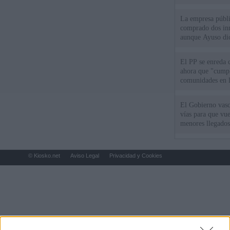
La empresa públic
comprado dos inm
aunque Ayuso dic
el año"
El PP se enreda 
ahora que "cumpl
comunidades en l
oponen
El Gobierno vasc
vías para que vue
menores llegados
© Kiosko.net
Aviso Legal
Privacidad y Cookies