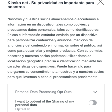
Kiosko.net -
Su privacidad es importante para
nosotros
Nosotros y nuestros socios almacenamos o accedemos a
información en un dispositivo, tales como cookies, y
procesamos datos personales, tales como identificadores
únicos e información estándar enviada por un dispositivo,
para personalizar contenidos y anuncios, medición de
anuncios y del contenido e información sobre el público, así
como para desarrollar y mejorar productos. Con su permiso,
nosotros y nuestros socios podemos utilizar datos de
localización geográfica precisa e identificación mediante las
características de dispositivos. Puede hacer clic para
otorgarnos su consentimiento a nosotros y a nuestros socios
para que llevemos a cabo el procesamiento previamente
descrito. De forma alternativa, puede acceder a información
más detallada y cambiar sus preferencias antes de otorgar o
Personal Data Processing Opt Outs
negar su consentimiento. Tenga en cuenta que algún
procesamiento de sus datos personales puede no requerir
I want to opt-out of the Sharing of my
de su consentimiento, pero usted tiene el derecho de
personal data.
rechazar tal procesamiento. Sus preferencias se aplicarán
Opted In