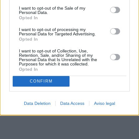
solo a este sitio web. Puede cambiar sus preferencias en
I want to opt-out of the Sale of my
cualquier momento entrando de nuevo en este sitio web o
Personal Data.
visitando nuestra política de privacidad.
Opted In
I want to opt-out of processing my
Personal Data for Targeted Advertising.
Opted In
I want to opt-out of Collection, Use,
Retention, Sale, and/or Sharing of my
Personal Data that Is Unrelated with the
Purposes for which it was collected.
Opted In
CONFIRM
Data Deletion
Data Access
Aviso legal