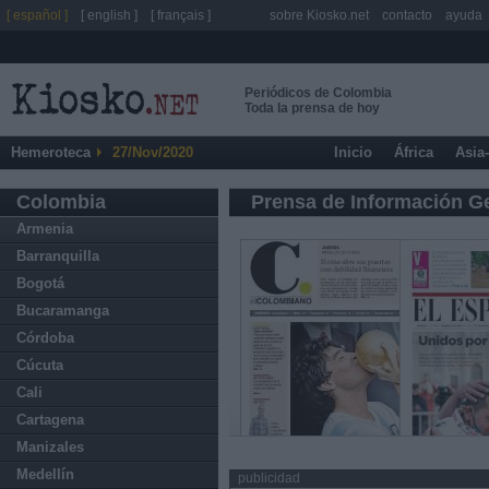
[ español ]
[ english ]
[ français ]
sobre Kiosko.net
contacto
ayuda
Periódicos de Colombia
Toda la prensa de hoy
Hemeroteca
27/Nov/2020
Inicio
África
Asia
Colombia
Prensa de Información G
Armenia
Barranquilla
Bogotá
Bucaramanga
Córdoba
Cúcuta
Cali
Cartagena
Manizales
Medellín
publicidad