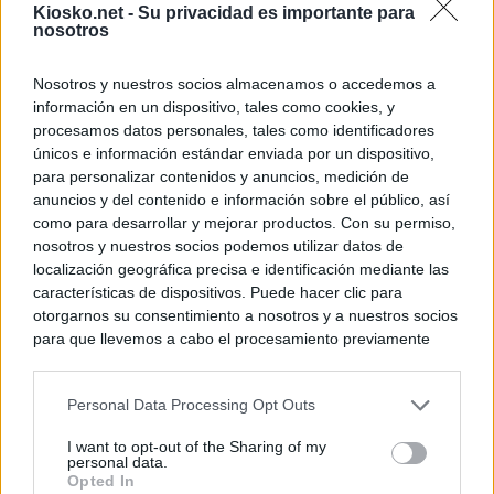
Kiosko.net -
Su privacidad es importante para
nosotros
Nosotros y nuestros socios almacenamos o accedemos a
información en un dispositivo, tales como cookies, y
procesamos datos personales, tales como identificadores
únicos e información estándar enviada por un dispositivo,
para personalizar contenidos y anuncios, medición de
anuncios y del contenido e información sobre el público, así
como para desarrollar y mejorar productos. Con su permiso,
nosotros y nuestros socios podemos utilizar datos de
localización geográfica precisa e identificación mediante las
características de dispositivos. Puede hacer clic para
otorgarnos su consentimiento a nosotros y a nuestros socios
para que llevemos a cabo el procesamiento previamente
descrito. De forma alternativa, puede acceder a información
más detallada y cambiar sus preferencias antes de otorgar o
Personal Data Processing Opt Outs
negar su consentimiento. Tenga en cuenta que algún
procesamiento de sus datos personales puede no requerir
I want to opt-out of the Sharing of my
de su consentimiento, pero usted tiene el derecho de
personal data.
rechazar tal procesamiento. Sus preferencias se aplicarán
Opted In