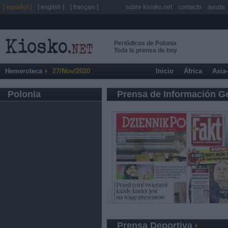
[ español ]
[ english ]
[ français ]
sobre Kiosko.net
contacto
ayuda
Periódicos de Polonia
Toda la prensa de hoy
Hemeroteca
27/Nov/2020
Inicio
África
Asia
Polonia
Prensa de Información G
Prensa Deportiva