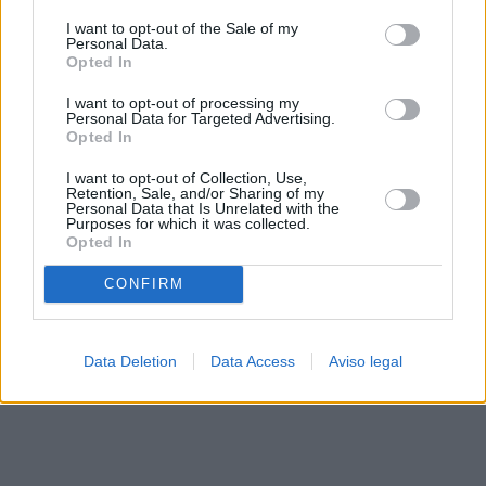
solo a este sitio web. Puede cambiar sus preferencias en
I want to opt-out of the Sale of my
cualquier momento entrando de nuevo en este sitio web o
Personal Data.
visitando nuestra política de privacidad.
Opted In
I want to opt-out of processing my
Personal Data for Targeted Advertising.
Opted In
I want to opt-out of Collection, Use,
Retention, Sale, and/or Sharing of my
Personal Data that Is Unrelated with the
Purposes for which it was collected.
Opted In
CONFIRM
Data Deletion
Data Access
Aviso legal