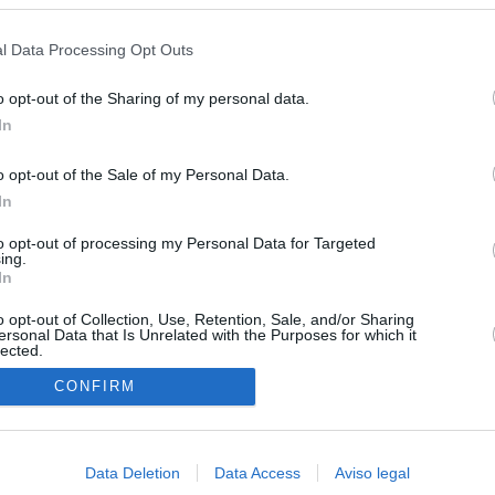
s en cualquier momento entrando de nuevo en este sitio web o visitan
e por la crisis en Ceuta
privacidad.
l Data Processing Opt Outs
esión sobre el PP por la acogida de los menores de Ceuta en las
e gobiernan en coalición
o opt-out of the Sharing of my personal data.
In
iar a los menores migrantes
o opt-out of the Sale of my Personal Data.
rices y ADN: dentro de la oficina que busca a los desaparecidos de
In
euta
to opt-out of processing my Personal Data for Targeted
cándalo Púnica y refugio de cargos del PP: así es la empresa
ing.
pró el ático de Ayuso
In
o opt-out of Collection, Use, Retention, Sale, and/or Sharing
ersonal Data that Is Unrelated with the Purposes for which it
lected.
In
CONFIRM
Data Deletion
Data Access
Aviso legal