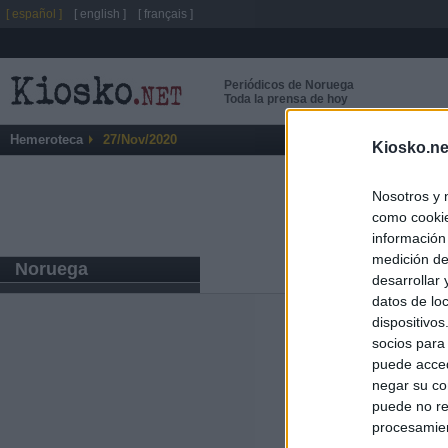
[ español ]
[ english ]
[ français ]
Periódicos de Noruega
Toda la prensa de hoy
Hemeroteca
27/Nov/2020
Kiosko.ne
Nosotros y 
como cookie
información
medición de
Noruega
desarrollar
datos de loc
dispositivo
Últimas notic
socios para
puede acced
España mantiene
negar su co
tras nuevas llam
puede no re
procesamien
El PP contrapro