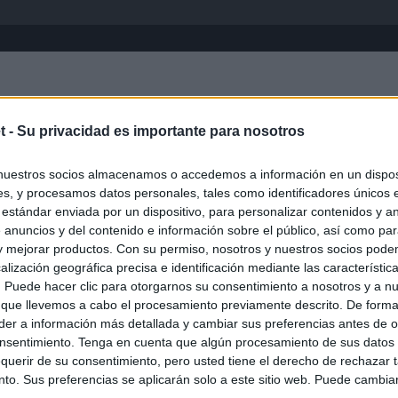
Inicio
África
Asia-Pacífico
Eur
t -
Su privacidad es importante para nosotros
nuestros socios almacenamos o accedemos a información en un disposi
s, y procesamos datos personales, tales como identificadores únicos 
 estándar enviada por un dispositivo, para personalizar contenidos y a
 anuncios y del contenido e información sobre el público, así como pa
 y mejorar productos. Con su permiso, nosotros y nuestros socios podem
alización geográfica precisa e identificación mediante las característic
s. Puede hacer clic para otorgarnos su consentimiento a nosotros y a n
ias
SO
 que llevemos a cabo el procesamiento previamente descrito. De forma 
er a información más detallada y cambiar sus preferencias antes de o
Kio
 la alerta en Ceuta y estrecha la coordinación con Marruecos
nsentimiento. Tenga en cuenta que algún procesamiento de sus datos
adas a cruzar la frontera
Nav
querir de su consentimiento, pero usted tiene el derecho de rechazar t
del
to. Sus preferencias se aplicarán solo a este sitio web. Puede cambia
grama al Gobierno y cita a Marlaska y Robles en el Senado la
SÍ