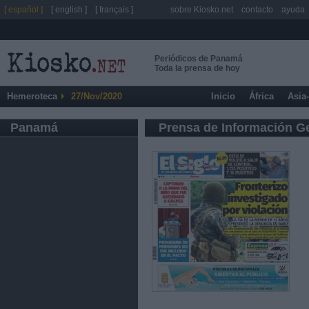
[ español ]
[ english ]
[ français ]
sobre Kiosko.net
contacto
ayuda
Periódicos de Panamá
Toda la prensa de hoy
Hemeroteca
27/Nov/2020
Inicio
África
Asia
Panamá
Prensa de Información G