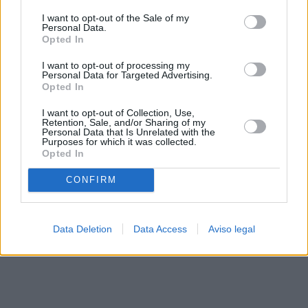
solo a este sitio web. Puede cambiar sus preferencias en
I want to opt-out of the Sale of my
cualquier momento entrando de nuevo en este sitio web o
Personal Data.
visitando nuestra política de privacidad.
Opted In
I want to opt-out of processing my
Personal Data for Targeted Advertising.
Opted In
I want to opt-out of Collection, Use,
Retention, Sale, and/or Sharing of my
Personal Data that Is Unrelated with the
Purposes for which it was collected.
Opted In
CONFIRM
Data Deletion
Data Access
Aviso legal