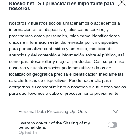
Kiosko.net -
Su privacidad es importante para
nosotros
Nosotros y nuestros socios almacenamos o accedemos a
información en un dispositivo, tales como cookies, y
procesamos datos personales, tales como identificadores
únicos e información estándar enviada por un dispositivo,
para personalizar contenidos y anuncios, medición de
anuncios y del contenido e información sobre el público, así
como para desarrollar y mejorar productos. Con su permiso,
nosotros y nuestros socios podemos utilizar datos de
localización geográfica precisa e identificación mediante las
características de dispositivos. Puede hacer clic para
otorgarnos su consentimiento a nosotros y a nuestros socios
para que llevemos a cabo el procesamiento previamente
descrito. De forma alternativa, puede acceder a información
más detallada y cambiar sus preferencias antes de otorgar o
Personal Data Processing Opt Outs
negar su consentimiento. Tenga en cuenta que algún
procesamiento de sus datos personales puede no requerir
I want to opt-out of the Sharing of my
de su consentimiento, pero usted tiene el derecho de
personal data.
rechazar tal procesamiento. Sus preferencias se aplicarán
Opted In