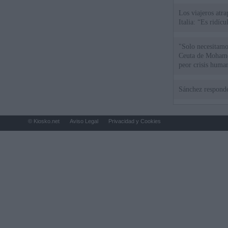
Los viajeros atra
Italia: “Es ridíc
"Solo necesitamo
Ceuta de Mohamed
peor crisis huma
Sánchez responde
© Kiosko.net
Aviso Legal
Privacidad y Cookies