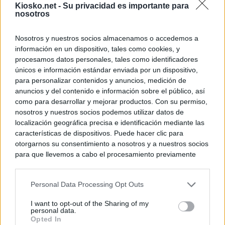
Kiosko.net -
Su privacidad es importante para
nosotros
Nosotros y nuestros socios almacenamos o accedemos a
información en un dispositivo, tales como cookies, y
procesamos datos personales, tales como identificadores
únicos e información estándar enviada por un dispositivo,
para personalizar contenidos y anuncios, medición de
anuncios y del contenido e información sobre el público, así
como para desarrollar y mejorar productos. Con su permiso,
nosotros y nuestros socios podemos utilizar datos de
localización geográfica precisa e identificación mediante las
características de dispositivos. Puede hacer clic para
otorgarnos su consentimiento a nosotros y a nuestros socios
para que llevemos a cabo el procesamiento previamente
descrito. De forma alternativa, puede acceder a información
más detallada y cambiar sus preferencias antes de otorgar o
Personal Data Processing Opt Outs
negar su consentimiento. Tenga en cuenta que algún
procesamiento de sus datos personales puede no requerir
I want to opt-out of the Sharing of my
de su consentimiento, pero usted tiene el derecho de
personal data.
rechazar tal procesamiento. Sus preferencias se aplicarán
Opted In