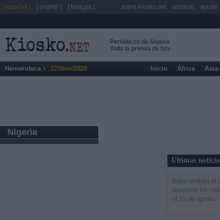
[ español ]
[ english ]
[ français ]
sobre Kiosko.net
contacto
ayuda
Periódicos de Nigeria
Toda la prensa de hoy
Hemeroteca
27/Nov/2020
Inicio
África
Asia
Nigeria
Últimas notici
Italia rechaza e
mantiene los cont
el 15 de agosto: