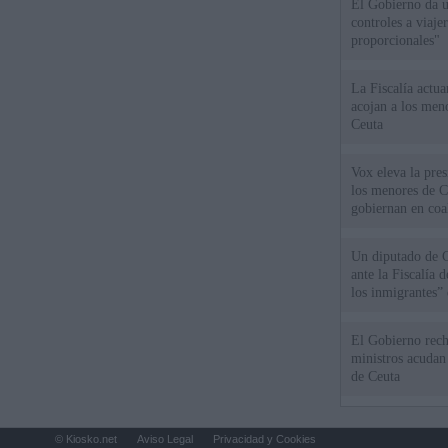
El Gobierno da un
controles a viaj
proporcionales"
La Fiscalía actu
acojan a los meno
Ceuta
Vox eleva la pres
los menores de C
gobiernan en coa
Un diputado de 
ante la Fiscalía 
los inmigrantes”
El Gobierno rech
ministros acudan 
de Ceuta
© Kiosko.net
Aviso Legal
Privacidad y Cookies