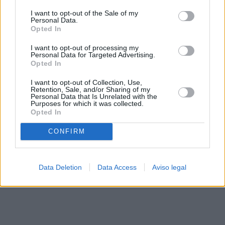
solo a este sitio web. Puede cambiar sus preferencias en
I want to opt-out of the Sale of my
cualquier momento entrando de nuevo en este sitio web o
Personal Data.
visitando nuestra política de privacidad.
Opted In
I want to opt-out of processing my
Personal Data for Targeted Advertising.
Opted In
I want to opt-out of Collection, Use,
Retention, Sale, and/or Sharing of my
Personal Data that Is Unrelated with the
Purposes for which it was collected.
Opted In
CONFIRM
Data Deletion
Data Access
Aviso legal