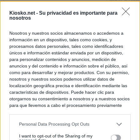
directo: el Gobie
tras la imposició
de "inaceptables
Kiosko.net -
Su privacidad es importante para
nosotros
Los viajeros atra
Italia: “Es ridíc
Nosotros y nuestros socios almacenamos o accedemos a
información en un dispositivo, tales como cookies, y
Sánchez responde
procesamos datos personales, tales como identificadores
únicos e información estándar enviada por un dispositivo,
para personalizar contenidos y anuncios, medición de
© Kiosko.net
Aviso Legal
Privacidad y Cookies
anuncios y del contenido e información sobre el público, así
como para desarrollar y mejorar productos. Con su permiso,
nosotros y nuestros socios podemos utilizar datos de
localización geográfica precisa e identificación mediante las
características de dispositivos. Puede hacer clic para
otorgarnos su consentimiento a nosotros y a nuestros socios
para que llevemos a cabo el procesamiento previamente
descrito. De forma alternativa, puede acceder a información
más detallada y cambiar sus preferencias antes de otorgar o
Personal Data Processing Opt Outs
negar su consentimiento. Tenga en cuenta que algún
procesamiento de sus datos personales puede no requerir
I want to opt-out of the Sharing of my
de su consentimiento, pero usted tiene el derecho de