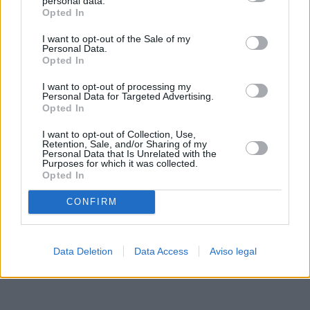
personal data.
rechazar tal procesamiento. Sus preferencias se aplicarán
Opted In
solo a este sitio web. Puede cambiar sus preferencias en
I want to opt-out of the Sale of my
cualquier momento entrando de nuevo en este sitio web o
Personal Data.
visitando nuestra política de privacidad.
Opted In
I want to opt-out of processing my
Personal Data for Targeted Advertising.
Opted In
I want to opt-out of Collection, Use,
Retention, Sale, and/or Sharing of my
Personal Data that Is Unrelated with the
Purposes for which it was collected.
Opted In
CONFIRM
Data Deletion
Data Access
Aviso legal