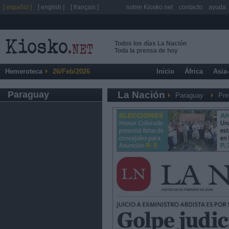
[ español ]
[ english ]
[ français ]
sobre Kiosko.net
contacto
ayuda
Todos los días La Nación
Toda la prensa de hoy
Hemeroteca
26/Feb/2026
Inicio
África
Asia
Paraguay
La Nación
Paraguay
Pre