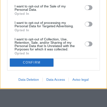
solo a este sitio web. Puede cambiar sus preferencias en
I want to opt-out of the Sale of my
cualquier momento entrando de nuevo en este sitio web o
Personal Data.
visitando nuestra política de privacidad.
Opted In
I want to opt-out of processing my
Personal Data for Targeted Advertising.
Opted In
I want to opt-out of Collection, Use,
Retention, Sale, and/or Sharing of my
Personal Data that Is Unrelated with the
Purposes for which it was collected.
Opted In
CONFIRM
Data Deletion
Data Access
Aviso legal