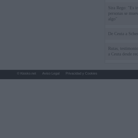
Sira Rego: "Es i
personas se muev
algo"
De Ceu
Rutas, testimonio
a Ceuta desde red
© Kiosko.net
Aviso Legal
Privacidad y Cookies