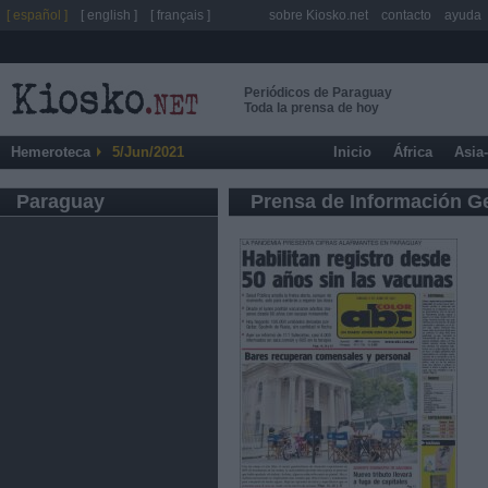
[ español ]
[ english ]
[ français ]
sobre Kiosko.net
contacto
ayuda
Periódicos de Paraguay
Toda la prensa de hoy
Hemeroteca
5/Jun/2021
Inicio
África
Asia
Paraguay
Prensa de Información G