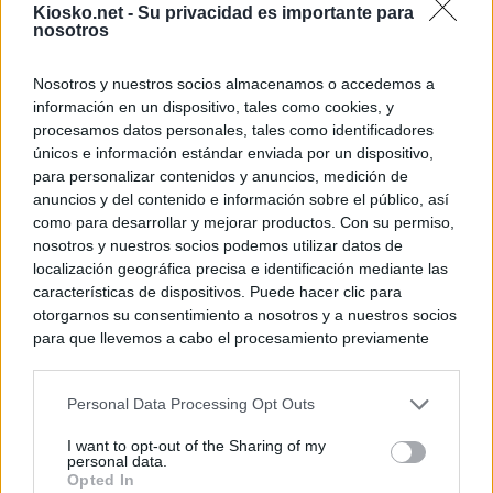
Kiosko.net -
Su privacidad es importante para
nosotros
Nosotros y nuestros socios almacenamos o accedemos a
información en un dispositivo, tales como cookies, y
procesamos datos personales, tales como identificadores
únicos e información estándar enviada por un dispositivo,
para personalizar contenidos y anuncios, medición de
anuncios y del contenido e información sobre el público, así
como para desarrollar y mejorar productos. Con su permiso,
nosotros y nuestros socios podemos utilizar datos de
localización geográfica precisa e identificación mediante las
características de dispositivos. Puede hacer clic para
otorgarnos su consentimiento a nosotros y a nuestros socios
para que llevemos a cabo el procesamiento previamente
descrito. De forma alternativa, puede acceder a información
más detallada y cambiar sus preferencias antes de otorgar o
Personal Data Processing Opt Outs
negar su consentimiento. Tenga en cuenta que algún
procesamiento de sus datos personales puede no requerir
I want to opt-out of the Sharing of my
de su consentimiento, pero usted tiene el derecho de
personal data.
rechazar tal procesamiento. Sus preferencias se aplicarán
Opted In