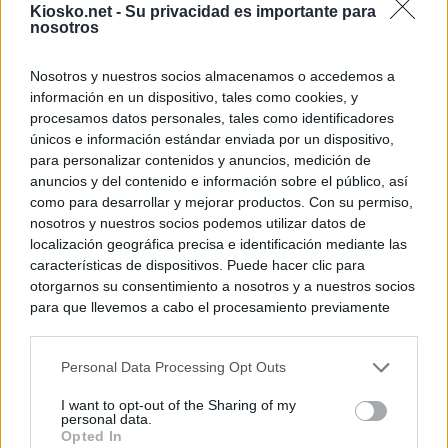
Kiosko.net -
Su privacidad es importante para
nosotros
Nosotros y nuestros socios almacenamos o accedemos a
información en un dispositivo, tales como cookies, y
procesamos datos personales, tales como identificadores
únicos e información estándar enviada por un dispositivo,
para personalizar contenidos y anuncios, medición de
anuncios y del contenido e información sobre el público, así
como para desarrollar y mejorar productos. Con su permiso,
nosotros y nuestros socios podemos utilizar datos de
localización geográfica precisa e identificación mediante las
características de dispositivos. Puede hacer clic para
otorgarnos su consentimiento a nosotros y a nuestros socios
para que llevemos a cabo el procesamiento previamente
descrito. De forma alternativa, puede acceder a información
más detallada y cambiar sus preferencias antes de otorgar o
Personal Data Processing Opt Outs
negar su consentimiento. Tenga en cuenta que algún
procesamiento de sus datos personales puede no requerir
I want to opt-out of the Sharing of my
de su consentimiento, pero usted tiene el derecho de
personal data.
rechazar tal procesamiento. Sus preferencias se aplicarán
Opted In