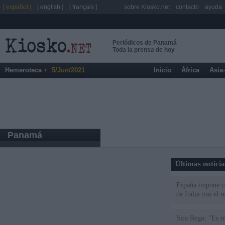
[ español ]
[ english ]
[ français ]
sobre Kiosko.net
contacto
ayuda
Periódicos de Panamá
Toda la prensa de hoy
Hemeroteca
5/Jun/2021
Inicio
África
Asia
Panamá
Últimas notici
España impone co
de Italia tras el
Sira Rego: "Es i