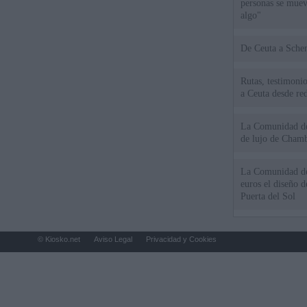
personas se muev
algo"
De Ceu
Rutas, testimonio
a Ceuta desde red
La Comunidad de 
de lujo de Chamb
La Comunidad de
euros el diseño d
Puerta del Sol
© Kiosko.net
Aviso Legal
Privacidad y Cookies