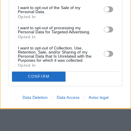
solo a este sitio web. Puede cambiar sus preferencias en
I want to opt-out of the Sale of my
cualquier momento entrando de nuevo en este sitio web o
Personal Data.
visitando nuestra política de privacidad.
Opted In
I want to opt-out of processing my
Personal Data for Targeted Advertising.
Opted In
I want to opt-out of Collection, Use,
Retention, Sale, and/or Sharing of my
Personal Data that Is Unrelated with the
Purposes for which it was collected.
Opted In
CONFIRM
Data Deletion
Data Access
Aviso legal