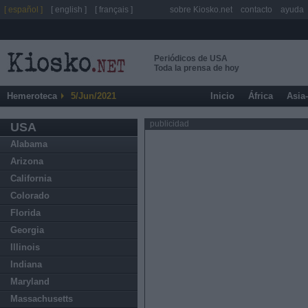
[ español ]
[ english ]
[ français ]
sobre Kiosko.net
contacto
ayuda
Periódicos de USA
Toda la prensa de hoy
Hemeroteca
5/Jun/2021
Inicio
África
Asia
publicidad
USA
Alabama
Arizona
California
Colorado
Florida
Georgia
Illinois
Indiana
Maryland
Massachusetts