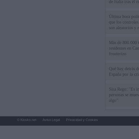
de Italia tras el
Última hora polít
que los controles
son aleatorios y 
Más de 800.000 t
residentes en Can
fronterizo
Qué hay detrás d
España por la cri
Sira Rego: "Es i
personas se muev
algo"
© Kiosko.net
Aviso Legal
Privacidad y Cookies