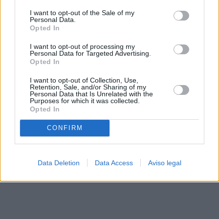
solo a este sitio web. Puede cambiar sus preferencias en
I want to opt-out of the Sale of my
cualquier momento entrando de nuevo en este sitio web o
Personal Data.
visitando nuestra política de privacidad.
Opted In
I want to opt-out of processing my
Personal Data for Targeted Advertising.
Opted In
I want to opt-out of Collection, Use,
Retention, Sale, and/or Sharing of my
Personal Data that Is Unrelated with the
Purposes for which it was collected.
Opted In
CONFIRM
Data Deletion
Data Access
Aviso legal