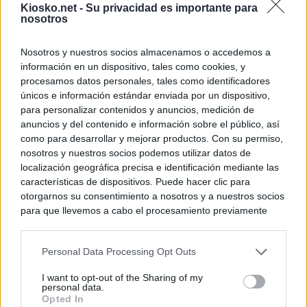
Kiosko.net -
Su privacidad es importante para
nosotros
Nosotros y nuestros socios almacenamos o accedemos a
información en un dispositivo, tales como cookies, y
procesamos datos personales, tales como identificadores
únicos e información estándar enviada por un dispositivo,
para personalizar contenidos y anuncios, medición de
anuncios y del contenido e información sobre el público, así
como para desarrollar y mejorar productos. Con su permiso,
nosotros y nuestros socios podemos utilizar datos de
localización geográfica precisa e identificación mediante las
características de dispositivos. Puede hacer clic para
otorgarnos su consentimiento a nosotros y a nuestros socios
para que llevemos a cabo el procesamiento previamente
descrito. De forma alternativa, puede acceder a información
más detallada y cambiar sus preferencias antes de otorgar o
Personal Data Processing Opt Outs
negar su consentimiento. Tenga en cuenta que algún
procesamiento de sus datos personales puede no requerir
I want to opt-out of the Sharing of my
de su consentimiento, pero usted tiene el derecho de
personal data.
rechazar tal procesamiento. Sus preferencias se aplicarán
Opted In