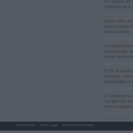
El Gobierno de A
Chamberí por 6,3
Ayuso contra Ay
discurso sobre e
en una semana
La empresa públic
comprado dos inm
aunque Ayuso dic
el año"
El PP se enreda 
ahora que "cumpl
comunidades en l
oponen
El Gobierno vasc
vías para que vue
menores llegados
© Kiosko.net
Aviso Legal
Privacidad y Cookies