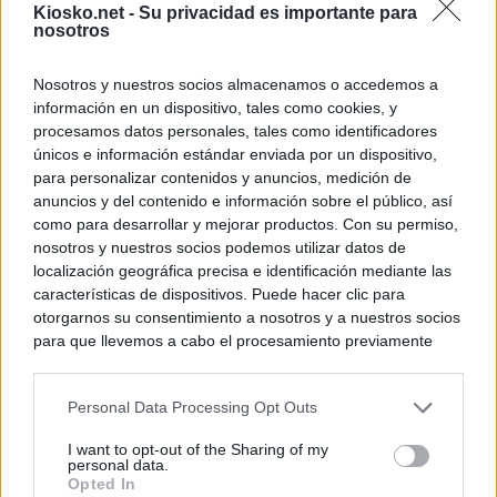
Kiosko.net -
Su privacidad es importante para
nosotros
Nosotros y nuestros socios almacenamos o accedemos a
información en un dispositivo, tales como cookies, y
procesamos datos personales, tales como identificadores
únicos e información estándar enviada por un dispositivo,
para personalizar contenidos y anuncios, medición de
anuncios y del contenido e información sobre el público, así
como para desarrollar y mejorar productos. Con su permiso,
nosotros y nuestros socios podemos utilizar datos de
localización geográfica precisa e identificación mediante las
características de dispositivos. Puede hacer clic para
otorgarnos su consentimiento a nosotros y a nuestros socios
para que llevemos a cabo el procesamiento previamente
descrito. De forma alternativa, puede acceder a información
más detallada y cambiar sus preferencias antes de otorgar o
Personal Data Processing Opt Outs
negar su consentimiento. Tenga en cuenta que algún
procesamiento de sus datos personales puede no requerir
I want to opt-out of the Sharing of my
de su consentimiento, pero usted tiene el derecho de
personal data.
rechazar tal procesamiento. Sus preferencias se aplicarán
Opted In