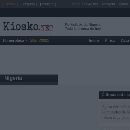
[ español ]
[ english ]
[ français ]
sobre Kiosko.net
contacto
ayuda
Periódicos de Nigeria
Toda la prensa de hoy
Hemeroteca
5/Jun/2021
Inicio
África
Asia
Nigeria
Últimas notici
Ayuso defiende q
Comunidad de Mad
"Sería muy poco 