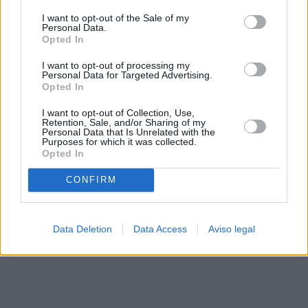
solo a este sitio web. Puede cambiar sus preferencias en
I want to opt-out of the Sale of my
cualquier momento entrando de nuevo en este sitio web o
Personal Data.
visitando nuestra política de privacidad.
Opted In
I want to opt-out of processing my
Personal Data for Targeted Advertising.
Opted In
I want to opt-out of Collection, Use,
Retention, Sale, and/or Sharing of my
Personal Data that Is Unrelated with the
Purposes for which it was collected.
Opted In
CONFIRM
Data Deletion
Data Access
Aviso legal