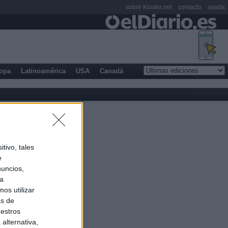
sobre Kiosko.net
contacto
ayuda
opa
Latinoamérica
USA
Canadá
tivo, tales
e
nuncios,
ra
os utilizar
as de
uestros
alternativa,