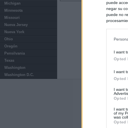
puede acced
Michigan
negar su co
Minnesota
puede no re
Missouri
procesamien
Nueva Jersey
preferencia
Nueva York
política de 
Ohio
Persona
Oregón
I want t
Pensilvania
Opted 
Texas
Washington
I want t
Washington D.C.
Opted 
Últimas notic
I want 
Advertis
Opted 
Italia rechaza 
España hasta el
I want t
of my P
was col
El Gobierno da u
Opted 
España o adopt