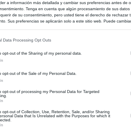
er a información más detallada y cambiar sus preferencias antes de o
nsentimiento. Tenga en cuenta que algún procesamiento de sus datos
querir de su consentimiento, pero usted tiene el derecho de rechazar t
to. Sus preferencias se aplicarán solo a este sitio web. Puede cambia
s en cualquier momento entrando de nuevo en este sitio web o visitan
privacidad.
l Data Processing Opt Outs
o opt-out of the Sharing of my personal data.
In
o opt-out of the Sale of my Personal Data.
In
ias
to opt-out of processing my Personal Data for Targeted
SO
ing.
In
Kio
el ultimátum del Gobierno y mantiene los controles a viajeros de
 15 de agosto: "No aceptamos imposiciones"
o opt-out of Collection, Use, Retention, Sale, and/or Sharing
Nav
del
ersonal Data that Is Unrelated with the Purposes for which it
lected.
n ultimátum a Italia: o levanta los controles a viajeros de
In
SÍ
ará "medidas proporcionales"