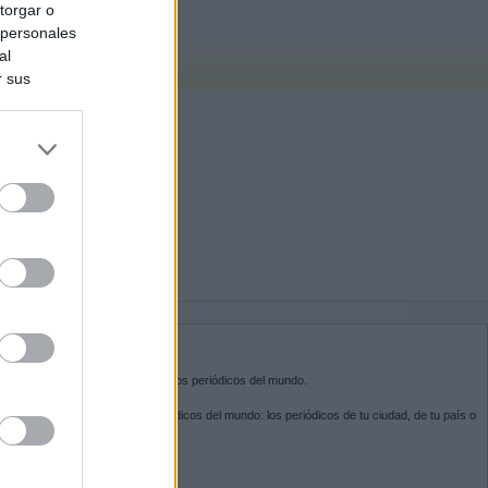
torgar o
 personales
al
r sus
do nuestra
BRE KIOSKO.NET
sko.net
es la puerta de entrada a los periódicos del mundo.
ega por las portadas de los periódicos del mundo: los periódicos de tu ciudad, de tu país o
 otro extremo del mundo.
GUENOS