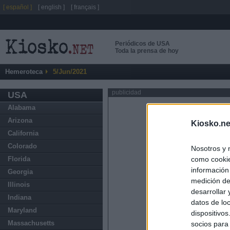
[ español ]
[ english ]
[ français ]
Periódicos de USA
Toda la prensa de hoy
Hemeroteca
5/Jun/2021
publicidad
USA
Alabama
Arizona
Kiosko.ne
California
Colorado
Nosotros y 
como cookie
Florida
información
Georgia
medición de
Illinois
desarrollar
Indiana
datos de loc
Maryland
dispositivo
Massachusetts
socios para