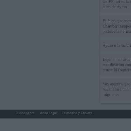
del PP: así es l
ático de Ayuso
El ático que com
Chamberí tampoco
prohíbe la norma
Ayuso o la embr
España mantiene l
coordinación con
cruzar la fronter
Vox asegura que 
“de manera unán
migrantes
© Kiosko.net
Aviso Legal
Privacidad y Cookies