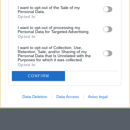
solo a este sitio web. Puede cambiar sus preferencias en
I want to opt-out of the Sale of my
cualquier momento entrando de nuevo en este sitio web o
Personal Data.
visitando nuestra política de privacidad.
Opted In
I want to opt-out of processing my
Personal Data for Targeted Advertising.
Opted In
I want to opt-out of Collection, Use,
Retention, Sale, and/or Sharing of my
Personal Data that Is Unrelated with the
Purposes for which it was collected.
Opted In
CONFIRM
Data Deletion
Data Access
Aviso legal