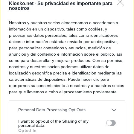
Kiosko.net -
Su privacidad es importante para
nosotros
Nosotros y nuestros socios almacenamos o accedemos a
información en un dispositivo, tales como cookies, y
procesamos datos personales, tales como identificadores
únicos e información estándar enviada por un dispositivo,
para personalizar contenidos y anuncios, medición de
anuncios y del contenido e información sobre el público, así
como para desarrollar y mejorar productos. Con su permiso,
nosotros y nuestros socios podemos utilizar datos de
localización geográfica precisa e identificación mediante las
características de dispositivos. Puede hacer clic para
otorgarnos su consentimiento a nosotros y a nuestros socios
para que llevemos a cabo el procesamiento previamente
descrito. De forma alternativa, puede acceder a información
más detallada y cambiar sus preferencias antes de otorgar o
Personal Data Processing Opt Outs
negar su consentimiento. Tenga en cuenta que algún
procesamiento de sus datos personales puede no requerir
I want to opt-out of the Sharing of my
de su consentimiento, pero usted tiene el derecho de
personal data.
rechazar tal procesamiento. Sus preferencias se aplicarán
Opted In