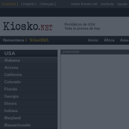
[ español ]
[ english ]
[ français ]
sobre Kiosko.net
contacto
ayuda
Periódicos de USA
Toda la prensa de hoy
Hemeroteca
5/Jun/2021
Inicio
África
Asia
publicidad
USA
Alabama
Arizona
California
Colorado
Florida
Georgia
Illinois
Indiana
Maryland
Massachusetts