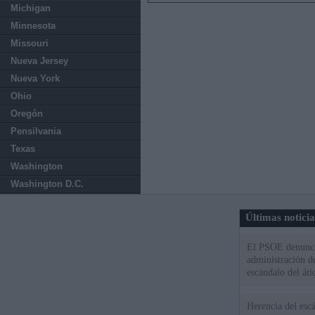
Michigan
Minnesota
Missouri
Nueva Jersey
Nueva York
Ohio
Oregón
Pensilvania
Texas
Washington
Washington D.C.
Últimas notici
El PSOE denuncia
administración d
escándalo del áti
Herencia del esc