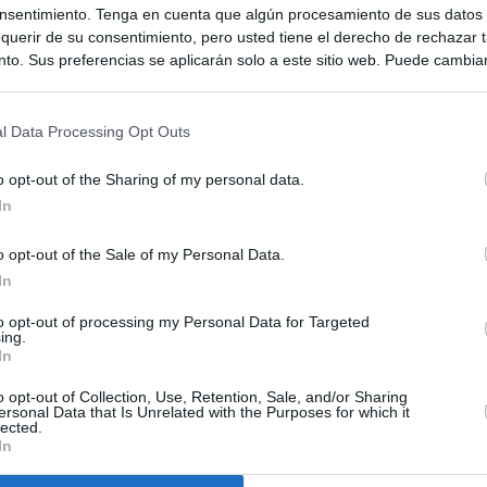
nsentimiento. Tenga en cuenta que algún procesamiento de sus datos
querir de su consentimiento, pero usted tiene el derecho de rechazar t
to. Sus preferencias se aplicarán solo a este sitio web. Puede cambia
s en cualquier momento entrando de nuevo en este sitio web o visitan
privacidad.
l Data Processing Opt Outs
o opt-out of the Sharing of my personal data.
In
o opt-out of the Sale of my Personal Data.
In
to opt-out of processing my Personal Data for Targeted
ing.
In
o opt-out of Collection, Use, Retention, Sale, and/or Sharing
ersonal Data that Is Unrelated with the Purposes for which it
lected.
In