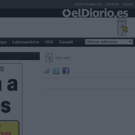
sobre Kiosko.net
contacto
ayuda
opa
Latinoamérica
USA
Canadá
sitio web