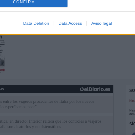
CONFIRM
Data Deletion
Data Access
Aviso legal
ias
SO
Kio
 entre los viajeros procedentes de Italia por los nuevos
 lo esperábamos peor"
Nav
del
tica, en directo: Interior reitera que los controles a viajeros
SÍ
alia son aleatorios y no sistemáticos