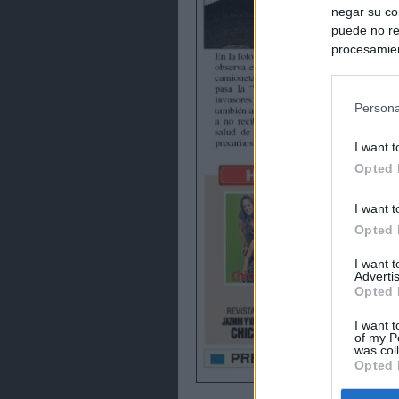
negar su co
puede no re
procesamien
preferencia
política de 
Persona
I want t
Opted 
I want t
Opted 
I want 
Advertis
Opted 
I want t
of my P
was col
Opted 