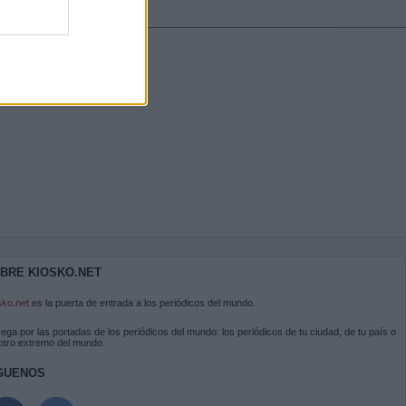
BRE KIOSKO.NET
sko.net
es la puerta de entrada a los periódicos del mundo.
ega por las portadas de los periódicos del mundo: los periódicos de tu ciudad, de tu país o
 otro extremo del mundo.
GUENOS