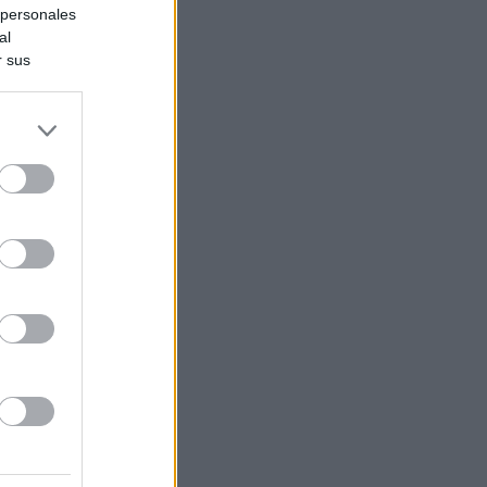
 personales
al
r sus
do nuestra