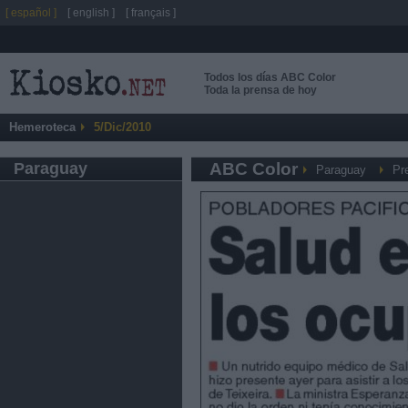
[ español ]
[ english ]
[ français ]
Todos los días ABC Color
Toda la prensa de hoy
Hemeroteca
5/Dic/2010
Paraguay
ABC Color
Paraguay
Pr