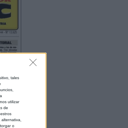
tivo, tales
e
nuncios,
ra
os utilizar
as de
uestros
alternativa,
torgar o