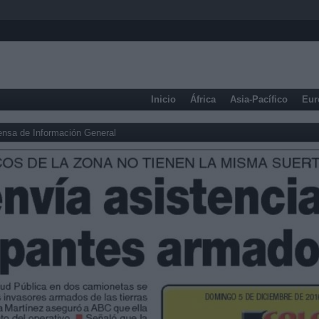
Inicio
África
Asia-Pacífico
Eur
ensa de Información General