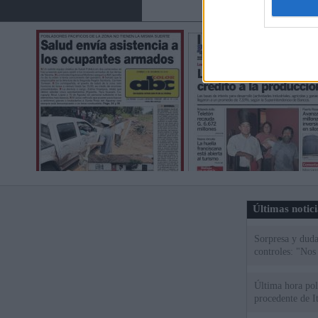
Últimas notic
Sorpresa y dudas
controles: "Nos
Última hora polí
procedente de It