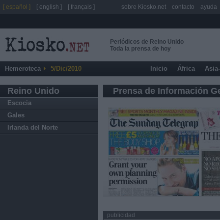
[ español ]
[ english ]
[ français ]
sobre Kiosko.net
contacto
ayuda
Periódicos de Reino Unido
Toda la prensa de hoy
Hemeroteca
5/Dic/2010
Inicio
África
Asia
Reino Unido
Prensa de Información G
Escocia
Gales
Irlanda del Norte
publicidad