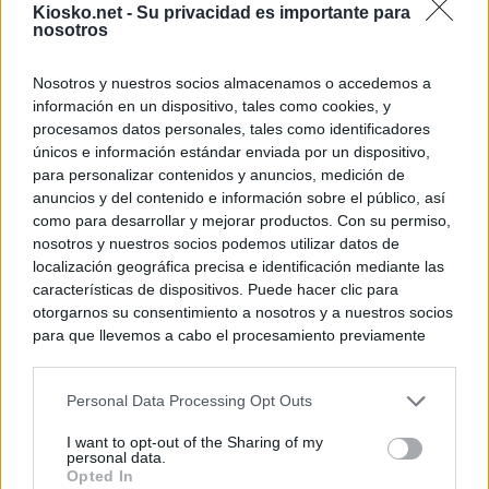
Kiosko.net -
Su privacidad es importante para
nosotros
Nosotros y nuestros socios almacenamos o accedemos a
información en un dispositivo, tales como cookies, y
procesamos datos personales, tales como identificadores
únicos e información estándar enviada por un dispositivo,
para personalizar contenidos y anuncios, medición de
anuncios y del contenido e información sobre el público, así
como para desarrollar y mejorar productos. Con su permiso,
nosotros y nuestros socios podemos utilizar datos de
localización geográfica precisa e identificación mediante las
características de dispositivos. Puede hacer clic para
otorgarnos su consentimiento a nosotros y a nuestros socios
para que llevemos a cabo el procesamiento previamente
descrito. De forma alternativa, puede acceder a información
más detallada y cambiar sus preferencias antes de otorgar o
Personal Data Processing Opt Outs
negar su consentimiento. Tenga en cuenta que algún
procesamiento de sus datos personales puede no requerir
I want to opt-out of the Sharing of my
de su consentimiento, pero usted tiene el derecho de
personal data.
rechazar tal procesamiento. Sus preferencias se aplicarán
Opted In