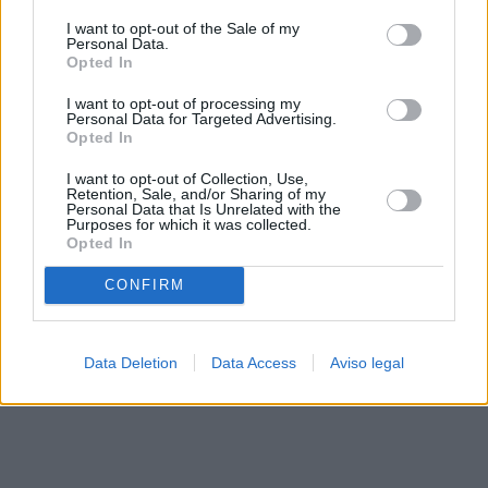
solo a este sitio web. Puede cambiar sus preferencias en
I want to opt-out of the Sale of my
cualquier momento entrando de nuevo en este sitio web o
Personal Data.
visitando nuestra política de privacidad.
Opted In
I want to opt-out of processing my
Personal Data for Targeted Advertising.
Opted In
I want to opt-out of Collection, Use,
Retention, Sale, and/or Sharing of my
Personal Data that Is Unrelated with the
Purposes for which it was collected.
Opted In
CONFIRM
Data Deletion
Data Access
Aviso legal