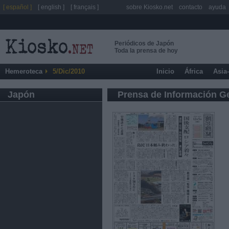
[ español ]
[ english ]
[ français ]
sobre Kiosko.net
contacto
ayuda
Periódicos de Japón
Toda la prensa de hoy
Hemeroteca
5/Dic/2010
Inicio
África
Asia
Japón
Prensa de Información G