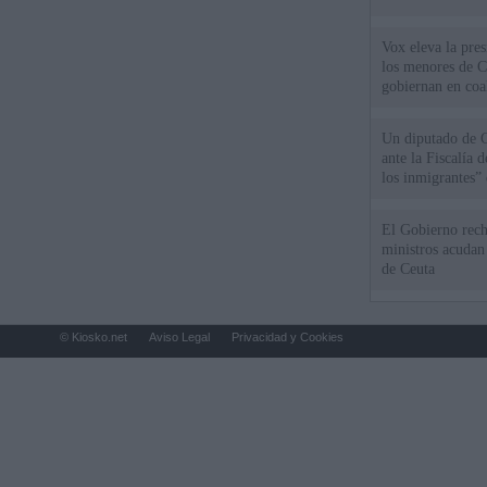
Vox eleva la pres
los menores de C
gobiernan en coa
Un diputado de 
ante la Fiscalía 
los inmigrantes”
El Gobierno rech
ministros acudan 
de Ceuta
© Kiosko.net
Aviso Legal
Privacidad y Cookies