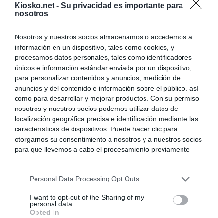
Kiosko.net -
Su privacidad es importante para
nosotros
Nosotros y nuestros socios almacenamos o accedemos a
información en un dispositivo, tales como cookies, y
procesamos datos personales, tales como identificadores
únicos e información estándar enviada por un dispositivo,
para personalizar contenidos y anuncios, medición de
anuncios y del contenido e información sobre el público, así
como para desarrollar y mejorar productos. Con su permiso,
nosotros y nuestros socios podemos utilizar datos de
localización geográfica precisa e identificación mediante las
características de dispositivos. Puede hacer clic para
otorgarnos su consentimiento a nosotros y a nuestros socios
para que llevemos a cabo el procesamiento previamente
descrito. De forma alternativa, puede acceder a información
más detallada y cambiar sus preferencias antes de otorgar o
Personal Data Processing Opt Outs
negar su consentimiento. Tenga en cuenta que algún
procesamiento de sus datos personales puede no requerir
I want to opt-out of the Sharing of my
de su consentimiento, pero usted tiene el derecho de
personal data.
rechazar tal procesamiento. Sus preferencias se aplicarán
Opted In