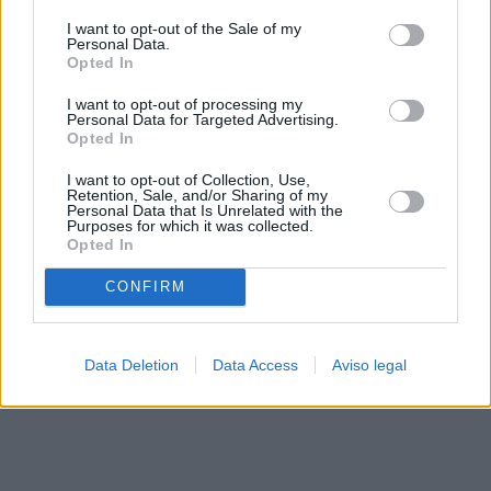
solo a este sitio web. Puede cambiar sus preferencias en
I want to opt-out of the Sale of my
cualquier momento entrando de nuevo en este sitio web o
Personal Data.
visitando nuestra política de privacidad.
Opted In
I want to opt-out of processing my
Personal Data for Targeted Advertising.
Opted In
I want to opt-out of Collection, Use,
Retention, Sale, and/or Sharing of my
Personal Data that Is Unrelated with the
Purposes for which it was collected.
Opted In
CONFIRM
Data Deletion
Data Access
Aviso legal