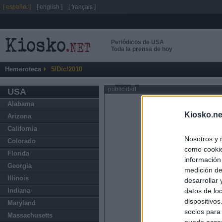
[ español ]
[ english ]
[ français ]
Periódicos de USA
Toda la prensa de hoy
Hemeroteca
5/Dic/2010
publicidad
USA
Alabama
Kiosko.ne
Arizona
California
Nosotros y 
Colorado
como cookie
Florida
información
Georgia
medición de
Illinois
desarrollar
datos de loc
Indiana
dispositivo
Maryland
socios para
Massachusetts
puede acced