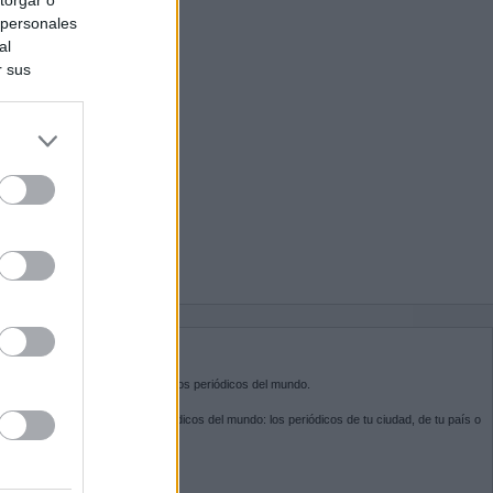
 personales
al
r sus
do nuestra
BRE KIOSKO.NET
sko.net
es la puerta de entrada a los periódicos del mundo.
ega por las portadas de los periódicos del mundo: los periódicos de tu ciudad, de tu país o
 otro extremo del mundo.
GUENOS