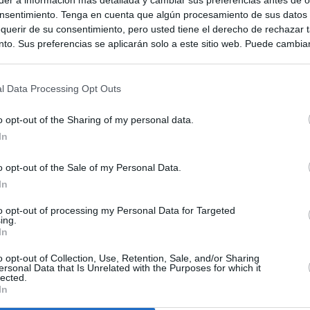
nsentimiento. Tenga en cuenta que algún procesamiento de sus datos
querir de su consentimiento, pero usted tiene el derecho de rechazar t
to. Sus preferencias se aplicarán solo a este sitio web. Puede cambia
s en cualquier momento entrando de nuevo en este sitio web o visitan
privacidad.
l Data Processing Opt Outs
o opt-out of the Sharing of my personal data.
In
o opt-out of the Sale of my Personal Data.
In
to opt-out of processing my Personal Data for Targeted
ias
SO
ing.
In
Kio
 que Ayuso señaló por la compra del ático: "Lo que no se dice es
ene residencia oficial para la presidenta"
o opt-out of Collection, Use, Retention, Sale, and/or Sharing
Nav
ersonal Data that Is Unrelated with the Purposes for which it
del
lected.
In
Ayuso no puede destinar directamente la venta del ático de
SÍ
as por los incendios