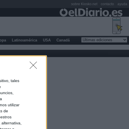
sobre Kiosko.net
contacto
ayuda
opa
Latinoamérica
USA
Canadá
tivo, tales
e
nuncios,
ra
os utilizar
as de
uestros
alternativa,
torgar o