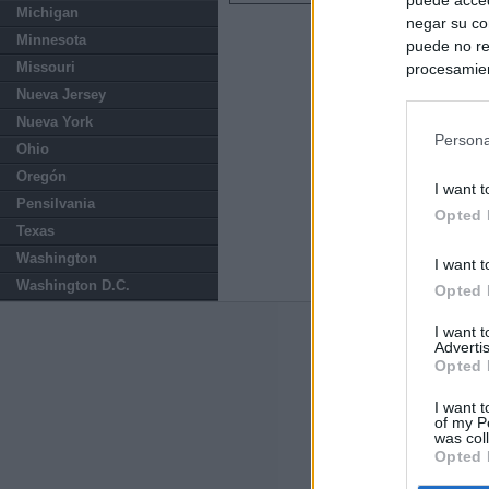
Michigan
negar su co
Minnesota
puede no re
Missouri
procesamien
preferencia
Nueva Jersey
política de 
Nueva York
Persona
Ohio
Oregón
I want t
Pensilvania
Opted 
Texas
Washington
I want t
Washington D.C.
Opted 
I want 
Últimas notic
Advertis
Opted 
El consejero al
que Madrid no ti
I want t
of my P
was col
Opted 
El Gobierno de 
Chamberí a ayud