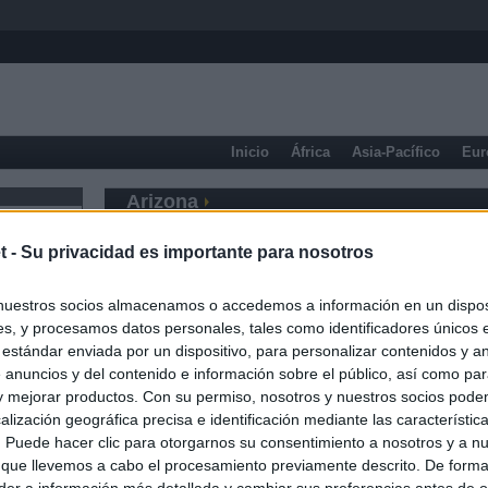
Inicio
África
Asia-Pacífico
Eur
Arizona
t -
Su privacidad es importante para nosotros
nuestros socios almacenamos o accedemos a información en un disposi
s, y procesamos datos personales, tales como identificadores únicos 
 estándar enviada por un dispositivo, para personalizar contenidos y a
 anuncios y del contenido e información sobre el público, así como pa
 y mejorar productos. Con su permiso, nosotros y nuestros socios podem
alización geográfica precisa e identificación mediante las característic
s. Puede hacer clic para otorgarnos su consentimiento a nosotros y a n
 que llevemos a cabo el procesamiento previamente descrito. De forma 
er a información más detallada y cambiar sus preferencias antes de o