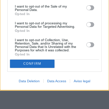
solo a este sitio web. Puede cambiar sus preferencias en
I want to opt-out of the Sale of my
cualquier momento entrando de nuevo en este sitio web o
Personal Data.
visitando nuestra política de privacidad.
Opted In
I want to opt-out of processing my
Personal Data for Targeted Advertising.
Opted In
I want to opt-out of Collection, Use,
Retention, Sale, and/or Sharing of my
Personal Data that Is Unrelated with the
Purposes for which it was collected.
Opted In
CONFIRM
Data Deletion
Data Access
Aviso legal