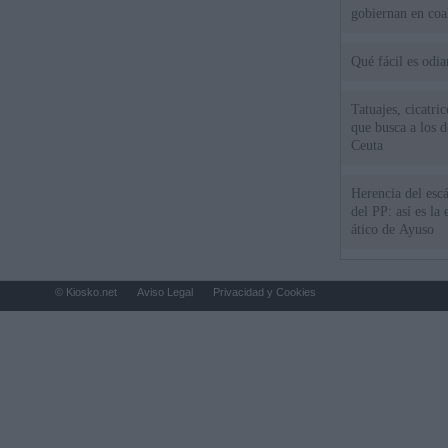
gobiernan en coa
Qué fácil es odi
Tatuajes, cicatri
que busca a los d
Ceuta
Herencia del esc
del PP: así es l
ático de Ayuso
© Kiosko.net
Aviso Legal
Privacidad y Cookies