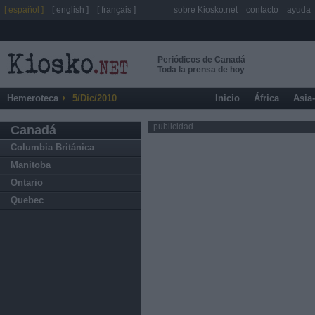
[ español ]
[ english ]
[ français ]
sobre Kiosko.net
contacto
ayuda
Periódicos de Canadá
Toda la prensa de hoy
Hemeroteca
5/Dic/2010
Inicio
África
Asia
publicidad
Canadá
Columbia Británica
Manitoba
Ontario
Quebec