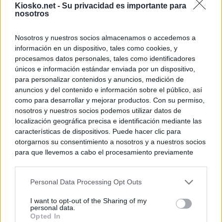
Kiosko.net -
Su privacidad es importante para
nosotros
Nosotros y nuestros socios almacenamos o accedemos a
información en un dispositivo, tales como cookies, y
procesamos datos personales, tales como identificadores
únicos e información estándar enviada por un dispositivo,
para personalizar contenidos y anuncios, medición de
anuncios y del contenido e información sobre el público, así
como para desarrollar y mejorar productos. Con su permiso,
nosotros y nuestros socios podemos utilizar datos de
localización geográfica precisa e identificación mediante las
características de dispositivos. Puede hacer clic para
otorgarnos su consentimiento a nosotros y a nuestros socios
para que llevemos a cabo el procesamiento previamente
descrito. De forma alternativa, puede acceder a información
más detallada y cambiar sus preferencias antes de otorgar o
Personal Data Processing Opt Outs
negar su consentimiento. Tenga en cuenta que algún
procesamiento de sus datos personales puede no requerir
I want to opt-out of the Sharing of my
de su consentimiento, pero usted tiene el derecho de
personal data.
rechazar tal procesamiento. Sus preferencias se aplicarán
Opted In