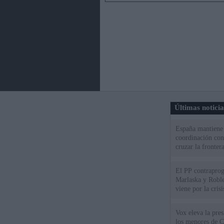
Últimas notici
España mantiene l
coordinación con
cruzar la fronter
El PP contraprog
Marlaska y Roble
viene por la cris
Vox eleva la pres
los menores de C