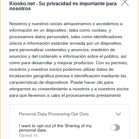
Kiosko.net -
Su privacidad es importante para
nosotros
Nosotros y nuestros socios almacenamos o accedemos a
información en un dispositivo, tales como cookies, y
procesamos datos personales, tales como identificadores
únicos e información estándar enviada por un dispositivo,
para personalizar contenidos y anuncios, medición de
anuncios y del contenido e información sobre el público, así
como para desarrollar y mejorar productos. Con su permiso,
nosotros y nuestros socios podemos utilizar datos de
localización geográfica precisa e identificación mediante las
características de dispositivos. Puede hacer clic para
otorgarnos su consentimiento a nosotros y a nuestros socios
para que llevemos a cabo el procesamiento previamente
descrito. De forma alternativa, puede acceder a información
más detallada y cambiar sus preferencias antes de otorgar o
Personal Data Processing Opt Outs
negar su consentimiento. Tenga en cuenta que algún
procesamiento de sus datos personales puede no requerir
I want to opt-out of the Sharing of my
de su consentimiento, pero usted tiene el derecho de
personal data.
rechazar tal procesamiento. Sus preferencias se aplicarán
Opted In