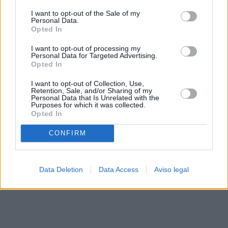
solo a este sitio web. Puede cambiar sus preferencias en
I want to opt-out of the Sale of my
cualquier momento entrando de nuevo en este sitio web o
Personal Data.
visitando nuestra política de privacidad.
Opted In
I want to opt-out of processing my
Personal Data for Targeted Advertising.
Opted In
I want to opt-out of Collection, Use,
Retention, Sale, and/or Sharing of my
Personal Data that Is Unrelated with the
Purposes for which it was collected.
Opted In
CONFIRM
Data Deletion
Data Access
Aviso legal