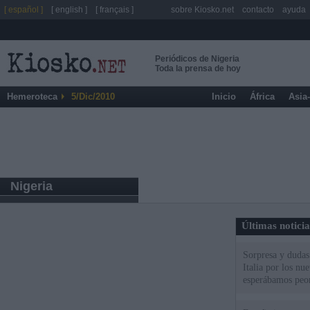
[ español ]
[ english ]
[ français ]
sobre Kiosko.net
contacto
ayuda
Periódicos de Nigeria
Toda la prensa de hoy
Hemeroteca
5/Dic/2010
Inicio
África
Asia
Nigeria
Últimas notici
Sorpresa y dudas 
Italia por los nu
esperábamos peo