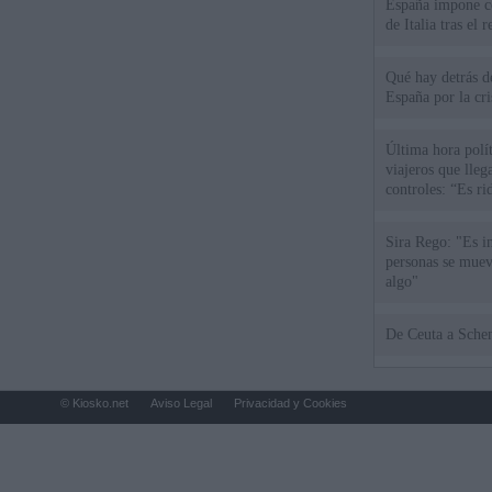
España impone co
de Italia tras el
Qué hay detrás d
España por la cri
Última hora polít
viajeros que llega
controles: “Es ri
Sira Rego: "Es i
personas se muev
algo"
De Ceu
© Kiosko.net
Aviso Legal
Privacidad y Cookies