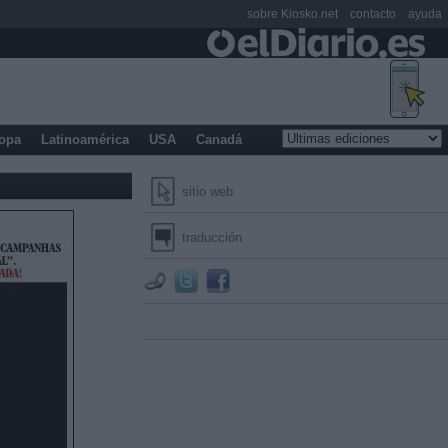
sobre Kiosko.net
contacto
ayuda
opa
Latinoamérica
USA
Canadá
sitio web
traducción