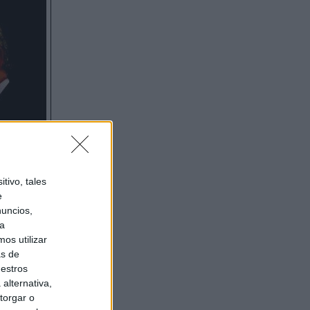
tivo, tales
e
nuncios,
ra
os utilizar
as de
uestros
alternativa,
torgar o