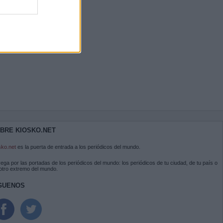
BRE KIOSKO.NET
sko.net
es la puerta de entrada a los periódicos del mundo.
ega por las portadas de los periódicos del mundo: los periódicos de tu ciudad, de tu país o
 otro extremo del mundo.
GUENOS