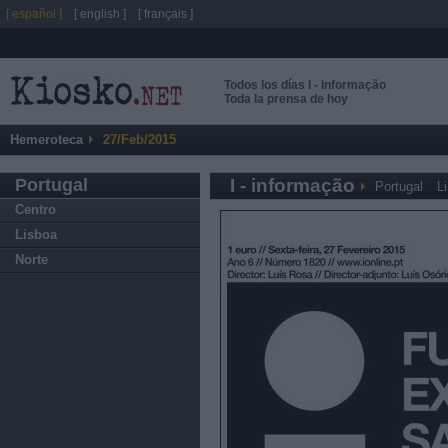
[ español ]
[ english ]
[ français ]
Todos los días I - informação
Toda la prensa de hoy
Hemeroteca
27/Feb/2015
Portugal
I - informação
Portugal
L
Centro
Lisboa
Norte