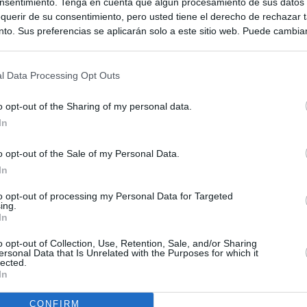
nsentimiento. Tenga en cuenta que algún procesamiento de sus datos
querir de su consentimiento, pero usted tiene el derecho de rechazar t
to. Sus preferencias se aplicarán solo a este sitio web. Puede cambia
s en cualquier momento entrando de nuevo en este sitio web o visitan
privacidad.
l Data Processing Opt Outs
o opt-out of the Sharing of my personal data.
In
o opt-out of the Sale of my Personal Data.
In
to opt-out of processing my Personal Data for Targeted
ing.
In
o opt-out of Collection, Use, Retention, Sale, and/or Sharing
ersonal Data that Is Unrelated with the Purposes for which it
lected.
In
CONFIRM