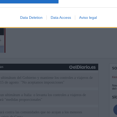
Data Deletion
Data Access
Aviso legal
ias
SO
Kio
el ultimátum del Gobierno y mantiene los controles a viajeros de
 15 de agosto: "No aceptamos imposiciones"
Nav
del
n ultimátum a Italia: o levanta los controles a viajeros de
SÍ
ará "medidas proporcionales"
uará contra las comunidades que no acojan a los menores
 crisis de Ceuta