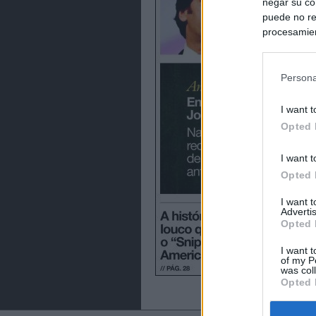
negar su co
puede no re
procesamien
preferencia
política de 
Persona
I want t
Opted 
I want t
Opted 
I want 
Advertis
Opted 
I want t
of my P
was col
Opted 