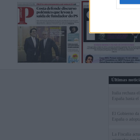
Últimas notic
Italia rechaza 
España hasta el
El Gobierno da u
España o adopt
La Fiscalía act
asignados por la