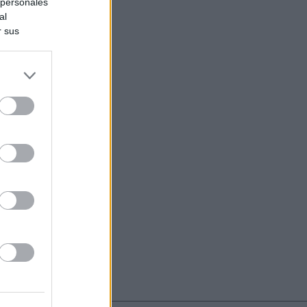
 personales
al
r sus
do nuestra