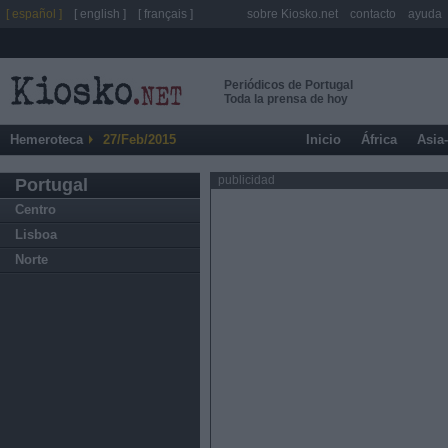
[ español ]
[ english ]
[ français ]
sobre Kiosko.net
contacto
ayuda
Periódicos de Portugal
Toda la prensa de hoy
Hemeroteca
27/Feb/2015
Inicio
África
Asia
publicidad
Portugal
Centro
Lisboa
Norte