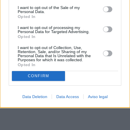
solo a este sitio web. Puede cambiar sus preferencias en
I want to opt-out of the Sale of my
cualquier momento entrando de nuevo en este sitio web o
Personal Data.
visitando nuestra política de privacidad.
Opted In
I want to opt-out of processing my
Personal Data for Targeted Advertising.
Opted In
I want to opt-out of Collection, Use,
Retention, Sale, and/or Sharing of my
Personal Data that Is Unrelated with the
Purposes for which it was collected.
Opted In
CONFIRM
Data Deletion
Data Access
Aviso legal