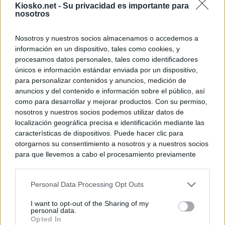
Kiosko.net -
Su privacidad es importante para
nosotros
Nosotros y nuestros socios almacenamos o accedemos a
información en un dispositivo, tales como cookies, y
procesamos datos personales, tales como identificadores
únicos e información estándar enviada por un dispositivo,
para personalizar contenidos y anuncios, medición de
anuncios y del contenido e información sobre el público, así
como para desarrollar y mejorar productos. Con su permiso,
nosotros y nuestros socios podemos utilizar datos de
localización geográfica precisa e identificación mediante las
características de dispositivos. Puede hacer clic para
otorgarnos su consentimiento a nosotros y a nuestros socios
para que llevemos a cabo el procesamiento previamente
descrito. De forma alternativa, puede acceder a información
más detallada y cambiar sus preferencias antes de otorgar o
Personal Data Processing Opt Outs
negar su consentimiento. Tenga en cuenta que algún
procesamiento de sus datos personales puede no requerir
I want to opt-out of the Sharing of my
de su consentimiento, pero usted tiene el derecho de
personal data.
rechazar tal procesamiento. Sus preferencias se aplicarán
Opted In