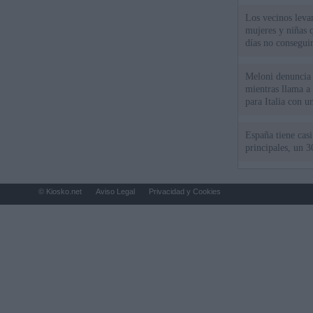
Los vecinos leva
mujeres y niñas 
días no consegu
Meloni denuncia 
mientras llama a
para Italia con 
España tiene cas
principales, un 3
© Kiosko.net
Aviso Legal
Privacidad y Cookies