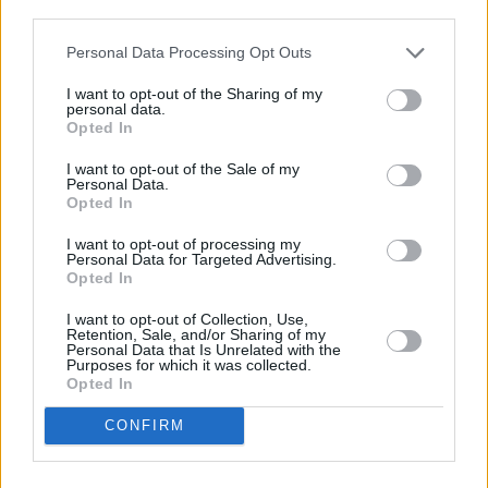
descrito. De forma alternativa, puede acceder a información
más detallada y cambiar sus preferencias antes de otorgar o
Personal Data Processing Opt Outs
negar su consentimiento. Tenga en cuenta que algún
procesamiento de sus datos personales puede no requerir
I want to opt-out of the Sharing of my
de su consentimiento, pero usted tiene el derecho de
personal data.
rechazar tal procesamiento. Sus preferencias se aplicarán
Opted In
solo a este sitio web. Puede cambiar sus preferencias en
I want to opt-out of the Sale of my
cualquier momento entrando de nuevo en este sitio web o
Personal Data.
visitando nuestra política de privacidad.
Opted In
I want to opt-out of processing my
Personal Data for Targeted Advertising.
Opted In
I want to opt-out of Collection, Use,
Retention, Sale, and/or Sharing of my
Personal Data that Is Unrelated with the
Purposes for which it was collected.
Opted In
CONFIRM