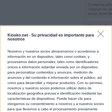
La empresa públic
comprado dos inm
aunque Ayuso dic
el año"
Qué puede "depur
de violencia de g
Gobierno andalu
Kiosko.net -
Su privacidad es importante para
nosotros
Cientos de menor
Nosotros y nuestros socios almacenamos o accedemos a
del Príncipe sin
intemperie"
información en un dispositivo, tales como cookies, y
procesamos datos personales, tales como identificadores
únicos e información estándar enviada por un dispositivo,
© Kiosko.net
Aviso Legal
Privacidad y Cookies
para personalizar contenidos y anuncios, medición de
anuncios y del contenido e información sobre el público, así
como para desarrollar y mejorar productos. Con su permiso,
nosotros y nuestros socios podemos utilizar datos de
localización geográfica precisa e identificación mediante las
características de dispositivos. Puede hacer clic para
otorgarnos su consentimiento a nosotros y a nuestros socios
para que llevemos a cabo el procesamiento previamente