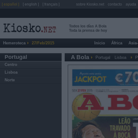
[ español ]
[ english ]
[ français ]
sobre Kiosko.net
contacto
ayuda
Todos los días A Bola
Toda la prensa de hoy
Hemeroteca
27/Feb/2015
Inicio
África
Asia
Portugal
A Bola
Portugal
Lisboa
P
Centro
Lisboa
Norte