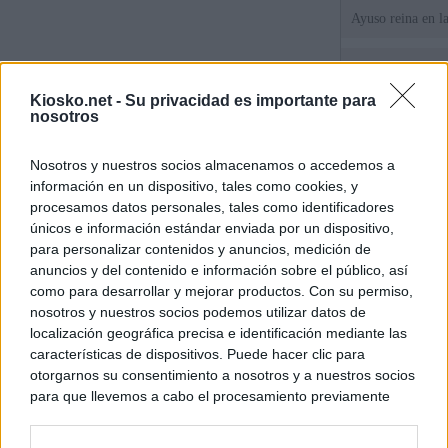
Ayuso reina en l
El juez propone j
la filtración de i
Kiosko.net -
Su privacidad es importante para
jefa" Ayuso
nosotros
"¿Cuál es el plan
Nosotros y nuestros socios almacenamos o accedemos a
WhatsApp, Faceb
información en un dispositivo, tales como cookies, y
un nuevo cruce a
15 de agosto
procesamos datos personales, tales como identificadores
únicos e información estándar enviada por un dispositivo,
para personalizar contenidos y anuncios, medición de
© Kiosko.net
Aviso Legal
Privacidad y Cookies
anuncios y del contenido e información sobre el público, así
como para desarrollar y mejorar productos. Con su permiso,
nosotros y nuestros socios podemos utilizar datos de
localización geográfica precisa e identificación mediante las
características de dispositivos. Puede hacer clic para
otorgarnos su consentimiento a nosotros y a nuestros socios
para que llevemos a cabo el procesamiento previamente
descrito. De forma alternativa, puede acceder a información
más detallada y cambiar sus preferencias antes de otorgar o