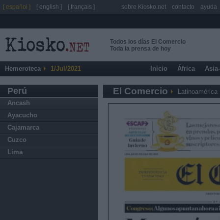
[ español ]
[ english ]
[ français ]
sobre Kiosko.net
contacto
ayuda
Todos los días El Comercio
Toda la prensa de hoy
Hemeroteca
1/Jul/2021
Inicio
África
Asia
Perú
El Comercio
Latinoamérica
Ancash
Ayacucho
Cajamarca
Cuzco
Lima