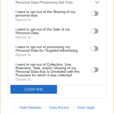
Personal Data Processing Opt Outs
negar su consentimiento. Tenga en cuenta que algún
procesamiento de sus datos personales puede no requerir
I want to opt-out of the Sharing of my
de su consentimiento, pero usted tiene el derecho de
personal data.
rechazar tal procesamiento. Sus preferencias se aplicarán
Opted In
solo a este sitio web. Puede cambiar sus preferencias en
I want to opt-out of the Sale of my
cualquier momento entrando de nuevo en este sitio web o
Personal Data.
visitando nuestra política de privacidad.
Opted In
I want to opt-out of processing my
Personal Data for Targeted Advertising.
Opted In
I want to opt-out of Collection, Use,
Retention, Sale, and/or Sharing of my
Personal Data that Is Unrelated with the
Purposes for which it was collected.
Opted In
CONFIRM
Data Deletion
Data Access
Aviso legal