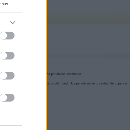
r sus
do nuestra
BRE KIOSKO.NET
sko.net
es la puerta de entrada a los periódicos del mundo.
ega por las portadas de los periódicos del mundo: los periódicos de tu ciudad, de tu país o
 otro extremo del mundo.
GUENOS