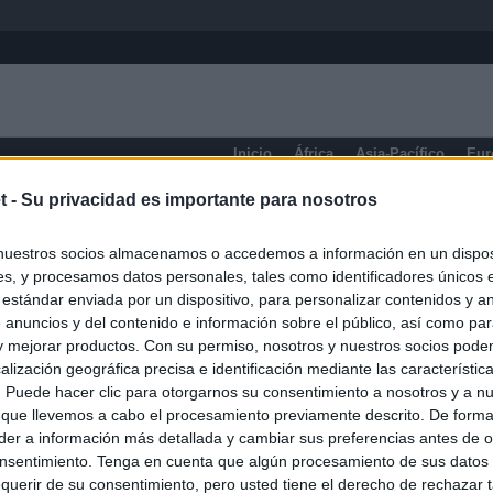
Inicio
África
Asia-Pacífico
Eur
t -
Su privacidad es importante para nosotros
Prensa Deportiva
nuestros socios almacenamos o accedemos a información en un disposi
s, y procesamos datos personales, tales como identificadores únicos 
 estándar enviada por un dispositivo, para personalizar contenidos y a
 anuncios y del contenido e información sobre el público, así como pa
 y mejorar productos. Con su permiso, nosotros y nuestros socios podem
alización geográfica precisa e identificación mediante las característic
s. Puede hacer clic para otorgarnos su consentimiento a nosotros y a n
 que llevemos a cabo el procesamiento previamente descrito. De forma 
er a información más detallada y cambiar sus preferencias antes de o
nsentimiento. Tenga en cuenta que algún procesamiento de sus datos
querir de su consentimiento, pero usted tiene el derecho de rechazar t