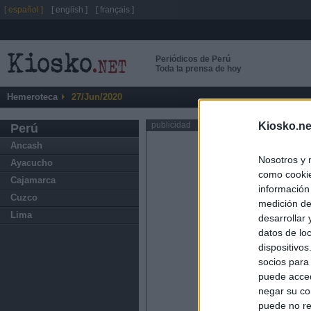
[ español ]
[ english ]
[ français ]
Periódicos de Perú
Toda la prensa de hoy
Hemeroteca
27/Jun/2020
Kiosko.ne
publicidad
Perú
Ancash
Nosotros y 
Ayacucho
como cookie
Cajamarca
información
Cuzco
medición de
Lima
desarrollar
datos de loc
dispositivo
socios para
puede acced
negar su co
puede no re