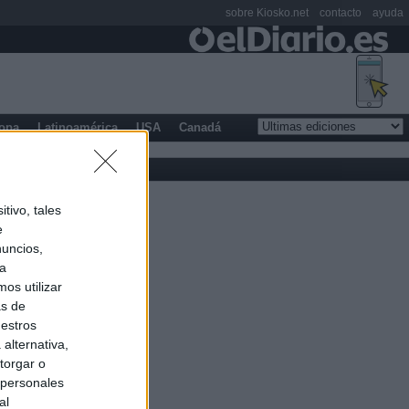
sobre Kiosko.net
contacto
ayuda
opa
Latinoamérica
USA
Canadá
tivo, tales
e
nuncios,
ra
os utilizar
as de
uestros
alternativa,
torgar o
 personales
al