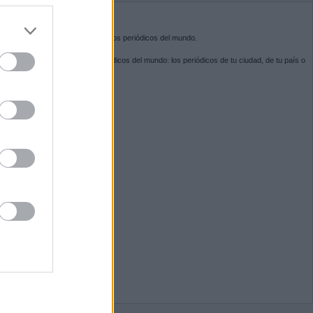
do nuestra
BRE KIOSKO.NET
sko.net
es la puerta de entrada a los periódicos del mundo.
ega por las portadas de los periódicos del mundo: los periódicos de tu ciudad, de tu país o
 otro extremo del mundo.
GUENOS