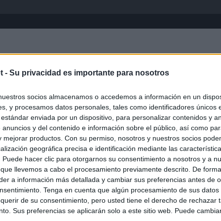
Inicio
África
Asia-Pacífico
Eur
t -
Su privacidad es importante para nosotros
Ancash
nuestros socios almacenamos o accedemos a información en un disposi
s, y procesamos datos personales, tales como identificadores únicos 
 estándar enviada por un dispositivo, para personalizar contenidos y a
 anuncios y del contenido e información sobre el público, así como pa
 y mejorar productos. Con su permiso, nosotros y nuestros socios podem
alización geográfica precisa e identificación mediante las característic
s. Puede hacer clic para otorgarnos su consentimiento a nosotros y a n
 que llevemos a cabo el procesamiento previamente descrito. De forma 
er a información más detallada y cambiar sus preferencias antes de o
nsentimiento. Tenga en cuenta que algún procesamiento de sus datos
querir de su consentimiento, pero usted tiene el derecho de rechazar t
to. Sus preferencias se aplicarán solo a este sitio web. Puede cambia