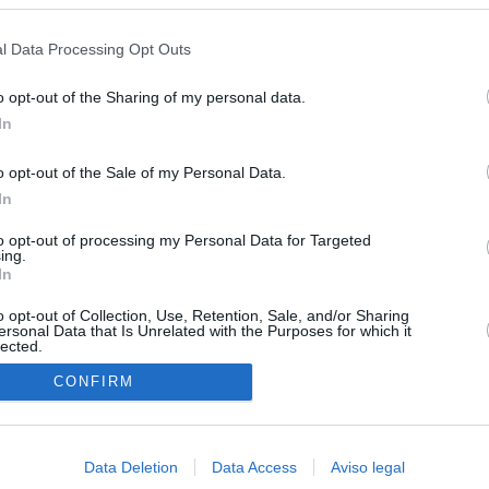
s en cualquier momento entrando de nuevo en este sitio web o visitan
ias
SO
privacidad.
l Data Processing Opt Outs
Kio
ce los controles a los viajeros procedentes de Italia en respuesta
e Meloni
Nav
o opt-out of the Sharing of my personal data.
del
In
el ultimátum del Gobierno y mantiene los controles a viajeros de
SÍ
 15 de agosto: "No aceptamos imposiciones"
o opt-out of the Sale of my Personal Data.
In
uará contra las comunidades que no acojan a los menores
 crisis de Ceuta
to opt-out of processing my Personal Data for Targeted
ing.
In
esión sobre el PP por la acogida de los menores de Ceuta en las
e gobiernan en coalición
o opt-out of Collection, Use, Retention, Sale, and/or Sharing
ersonal Data that Is Unrelated with the Purposes for which it
lected.
 Compromís denuncia a Figaredo ante la Fiscalía del Supremo
In
azar a los inmigrantes” de Ceuta
CONFIRM
haza el intento del PP de que los ministros acudan al Senado en
isis de Ceuta
Data Deletion
Data Access
Aviso legal