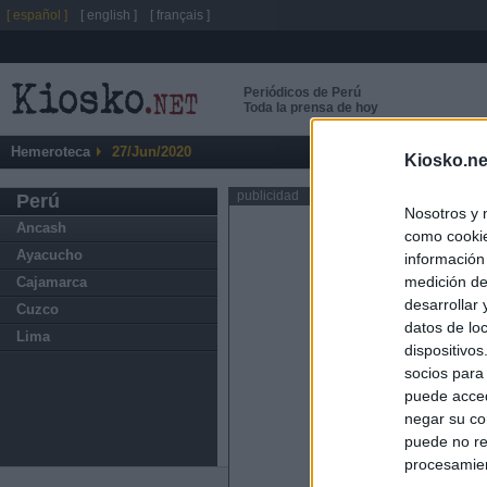
[ español ]
[ english ]
[ français ]
Periódicos de Perú
Toda la prensa de hoy
Hemeroteca
27/Jun/2020
Kiosko.ne
publicidad
Perú
Nosotros y 
Ancash
como cookie
Ayacucho
información
medición de
Cajamarca
desarrollar
Cuzco
datos de loc
Lima
dispositivo
socios para
puede acced
negar su co
puede no re
procesamien