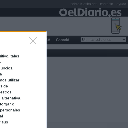
sobre Kiosko.net
contacto
ayuda
opa
Latinoamérica
USA
Canadá
tivo, tales
e
nuncios,
ra
os utilizar
as de
uestros
alternativa,
torgar o
 personales
al
r sus