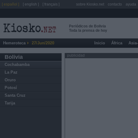
[ español ]
[ english ]
[ français ]
sobre Kiosko.net
contacto
ayuda
Periódicos de Bolivia
Toda la prensa de hoy
Hemeroteca
27/Jun/2020
Inicio
África
Asia
publicidad
Bolivia
Cochabamba
La Paz
Oruro
Potosí
Santa Cruz
Tarija