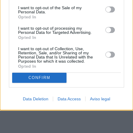
solo a este sitio web. Puede cambiar sus preferencias en
I want to opt-out of the Sale of my
cualquier momento entrando de nuevo en este sitio web o
Personal Data.
visitando nuestra política de privacidad.
Opted In
I want to opt-out of processing my
Personal Data for Targeted Advertising.
Opted In
I want to opt-out of Collection, Use,
Retention, Sale, and/or Sharing of my
Personal Data that Is Unrelated with the
Purposes for which it was collected.
Opted In
CONFIRM
Data Deletion
Data Access
Aviso legal