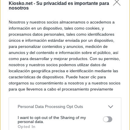
Kiosko.net -
Su privacidad es importante para
nosotros
Nosotros y nuestros socios almacenamos o accedemos a
información en un dispositivo, tales como cookies, y
procesamos datos personales, tales como identificadores
únicos e información estándar enviada por un dispositivo,
para personalizar contenidos y anuncios, medición de
anuncios y del contenido e información sobre el público, así
como para desarrollar y mejorar productos. Con su permiso,
nosotros y nuestros socios podemos utilizar datos de
localización geográfica precisa e identificación mediante las
características de dispositivos. Puede hacer clic para
otorgarnos su consentimiento a nosotros y a nuestros socios
para que llevemos a cabo el procesamiento previamente
descrito. De forma alternativa, puede acceder a información
más detallada y cambiar sus preferencias antes de otorgar o
Personal Data Processing Opt Outs
negar su consentimiento. Tenga en cuenta que algún
procesamiento de sus datos personales puede no requerir
I want to opt-out of the Sharing of my
de su consentimiento, pero usted tiene el derecho de
personal data.
rechazar tal procesamiento. Sus preferencias se aplicarán
Opted In