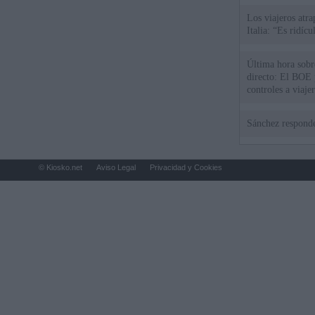
Los viajeros atra
Italia: “Es ridíc
Última hora sobre
directo: El BOE p
controles a viaje
tacha de "incomp
Sánchez responde
© Kiosko.net
Aviso Legal
Privacidad y Cookies