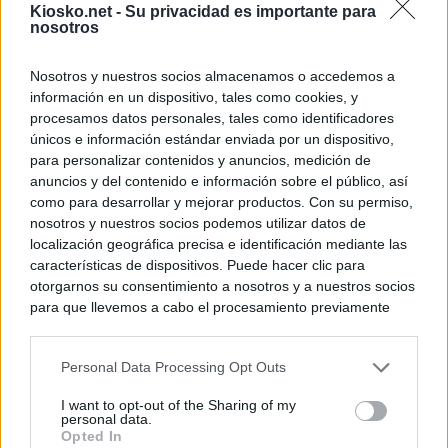
Kiosko.net -
Su privacidad es importante para
nosotros
Nosotros y nuestros socios almacenamos o accedemos a
información en un dispositivo, tales como cookies, y
procesamos datos personales, tales como identificadores
únicos e información estándar enviada por un dispositivo,
para personalizar contenidos y anuncios, medición de
anuncios y del contenido e información sobre el público, así
como para desarrollar y mejorar productos. Con su permiso,
nosotros y nuestros socios podemos utilizar datos de
localización geográfica precisa e identificación mediante las
características de dispositivos. Puede hacer clic para
otorgarnos su consentimiento a nosotros y a nuestros socios
para que llevemos a cabo el procesamiento previamente
descrito. De forma alternativa, puede acceder a información
más detallada y cambiar sus preferencias antes de otorgar o
Personal Data Processing Opt Outs
negar su consentimiento. Tenga en cuenta que algún
procesamiento de sus datos personales puede no requerir
I want to opt-out of the Sharing of my
de su consentimiento, pero usted tiene el derecho de
personal data.
rechazar tal procesamiento. Sus preferencias se aplicarán
Opted In