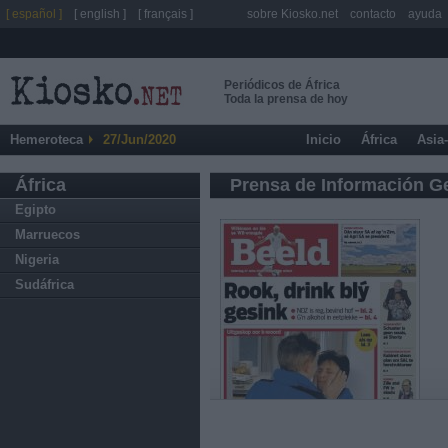
[ español ]
[ english ]
[ français ]
sobre Kiosko.net
contacto
ayuda
Periódicos de África
Toda la prensa de hoy
Hemeroteca
27/Jun/2020
Inicio
África
Asia
África
Prensa de Información G
Egipto
Marruecos
Nigeria
Sudáfrica