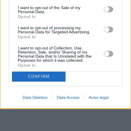
solo a este sitio web. Puede cambiar sus preferencias en
I want to opt-out of the Sale of my
cualquier momento entrando de nuevo en este sitio web o
Personal Data.
visitando nuestra política de privacidad.
Opted In
I want to opt-out of processing my
Personal Data for Targeted Advertising.
Opted In
I want to opt-out of Collection, Use,
Retention, Sale, and/or Sharing of my
Personal Data that Is Unrelated with the
Purposes for which it was collected.
Opted In
CONFIRM
Data Deletion
Data Access
Aviso legal