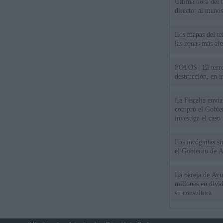
Última hora del 
directo: al meno
Los mapas del te
las zonas más af
FOTOS | El terr
destrucción, en 
La Fiscalía envía
compró el Gobie
investiga el caso
Las incógnitas s
el Gobierno de 
La pareja de Ayu
millones en divi
su consultora