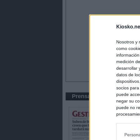
Kiosko.ne
Nosotros y 
como cookie
información
medición de
desarrollar
datos de loc
dispositivo
socios para
puede acced
Prensa Económica
negar su co
puede no re
procesamien
preferencia
política de 
Persona