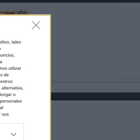
tivo, tales
e
nuncios,
ra
os utilizar
as de
uestros
alternativa,
torgar o
 personales
al
r sus
do nuestra