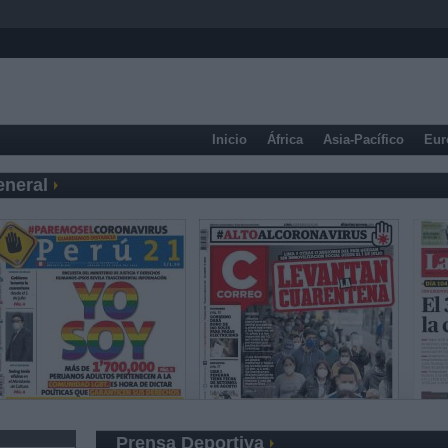
Inicio
África
Asia-Pacífico
Eur
eneral
Prensa Deportiva