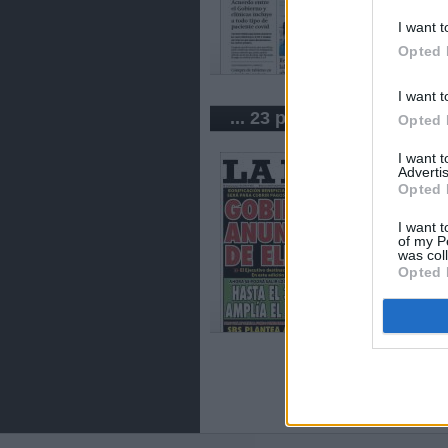
I want t
Opted 
I want t
... 23 periódicos de Perú
Opted 
I want 
Advertis
Opted 
I want t
of my P
was col
Opted 