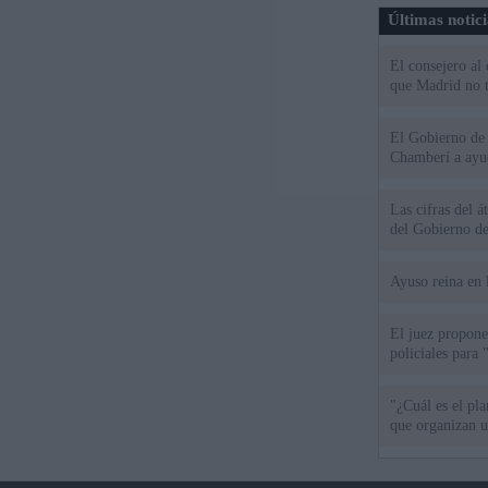
Últimas notic
El consejero al
que Madrid no ti
El Gobierno de 
Chamberí a ayud
Las cifras del á
del Gobierno d
Ayuso reina en 
El juez propone 
policiales para 
"¿Cuál es el pl
que organizan u