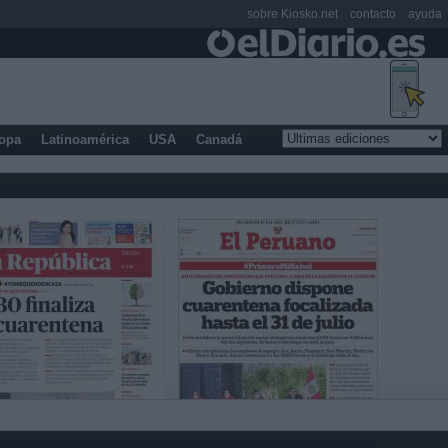
sobre Kiosko.net
contacto
ayuda
opa
Latinoamérica
USA
Canadá