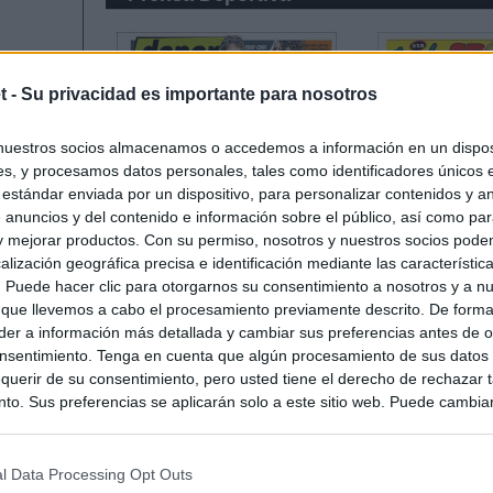
t -
Su privacidad es importante para nosotros
nuestros socios almacenamos o accedemos a información en un disposi
s, y procesamos datos personales, tales como identificadores únicos 
 estándar enviada por un dispositivo, para personalizar contenidos y a
 anuncios y del contenido e información sobre el público, así como pa
 y mejorar productos. Con su permiso, nosotros y nuestros socios podem
alización geográfica precisa e identificación mediante las característic
s. Puede hacer clic para otorgarnos su consentimiento a nosotros y a n
 que llevemos a cabo el procesamiento previamente descrito. De forma 
er a información más detallada y cambiar sus preferencias antes de o
nsentimiento. Tenga en cuenta que algún procesamiento de sus datos
querir de su consentimiento, pero usted tiene el derecho de rechazar t
to. Sus preferencias se aplicarán solo a este sitio web. Puede cambia
s en cualquier momento entrando de nuevo en este sitio web o visitan
privacidad.
l Data Processing Opt Outs