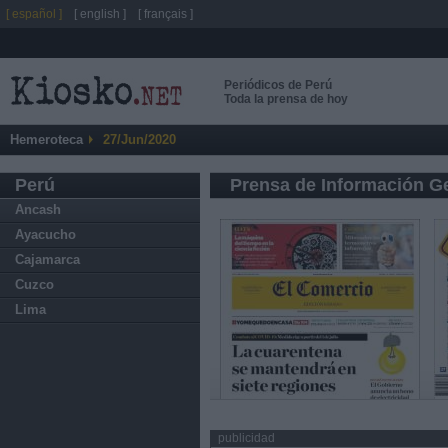
[ español ]
[ english ]
[ français ]
Periódicos de Perú
Toda la prensa de hoy
Hemeroteca
27/Jun/2020
Perú
Prensa de Información G
Ancash
Ayacucho
Cajamarca
Cuzco
Lima
publicidad