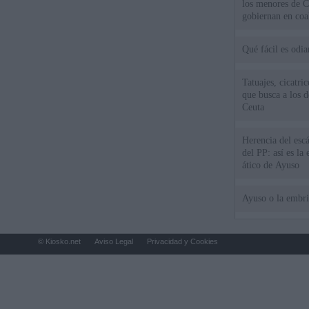
los menores de C
gobiernan en coa
Qué fácil es odi
Tatuajes, cicatri
que busca a los d
Ceuta
Herencia del esc
del PP: así es l
ático de Ayuso
Ayuso o la embr
© Kiosko.net
Aviso Legal
Privacidad y Cookies