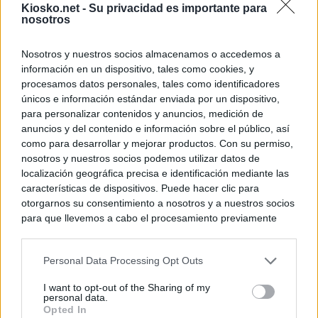
Kiosko.net -
Su privacidad es importante para
nosotros
Nosotros y nuestros socios almacenamos o accedemos a
información en un dispositivo, tales como cookies, y
procesamos datos personales, tales como identificadores
únicos e información estándar enviada por un dispositivo,
para personalizar contenidos y anuncios, medición de
anuncios y del contenido e información sobre el público, así
como para desarrollar y mejorar productos. Con su permiso,
nosotros y nuestros socios podemos utilizar datos de
localización geográfica precisa e identificación mediante las
características de dispositivos. Puede hacer clic para
otorgarnos su consentimiento a nosotros y a nuestros socios
para que llevemos a cabo el procesamiento previamente
descrito. De forma alternativa, puede acceder a información
más detallada y cambiar sus preferencias antes de otorgar o
Personal Data Processing Opt Outs
negar su consentimiento. Tenga en cuenta que algún
procesamiento de sus datos personales puede no requerir
I want to opt-out of the Sharing of my
de su consentimiento, pero usted tiene el derecho de
personal data.
rechazar tal procesamiento. Sus preferencias se aplicarán
Opted In