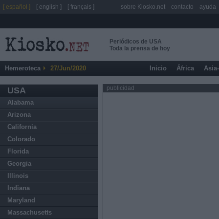
[ español ]
[ english ]
[ français ]
sobre Kiosko.net
contacto
ayuda
Periódicos de USA
Toda la prensa de hoy
Hemeroteca
27/Jun/2020
Inicio
África
Asia
publicidad
USA
Alabama
Arizona
California
Colorado
Florida
Georgia
Illinois
Indiana
Maryland
Massachusetts