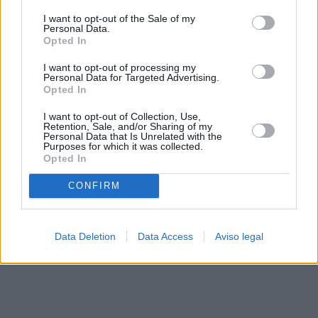
solo a este sitio web. Puede cambiar sus preferencias en
I want to opt-out of the Sale of my
cualquier momento entrando de nuevo en este sitio web o
Personal Data.
visitando nuestra política de privacidad.
Opted In
I want to opt-out of processing my
Personal Data for Targeted Advertising.
Opted In
I want to opt-out of Collection, Use,
Retention, Sale, and/or Sharing of my
Personal Data that Is Unrelated with the
Purposes for which it was collected.
Opted In
CONFIRM
Data Deletion
Data Access
Aviso legal