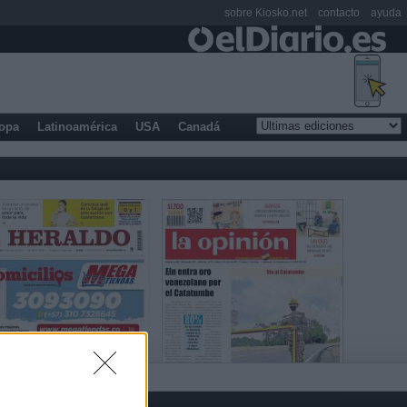
sobre Kiosko.net
contacto
ayuda
opa
Latinoamérica
USA
Canadá