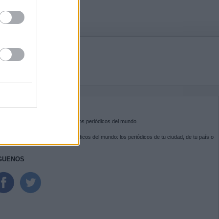
BRE KIOSKO.NET
sko.net
es la puerta de entrada a los periódicos del mundo.
ega por las portadas de los periódicos del mundo: los periódicos de tu ciudad, de tu país o
 otro extremo del mundo.
GUENOS