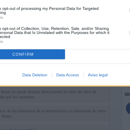
to opt-out of processing my Personal Data for Targeted
ing.
In
o opt-out of Collection, Use, Retention, Sale, and/or Sharing
ersonal Data that Is Unrelated with the Purposes for which it
lected.
In
CONFIRM
ias
SO
Kio
 que Ayuso señaló por la compra del ático: "Lo que no se dice es
Data Deletion
Data Access
Aviso legal
ene residencia oficial para la presidenta"
Nav
del
Ayuso no puede destinar directamente la venta del ático de
SÍ
as por los incendios
tico: de los honorarios de la inmobiliaria a la estimación de venta
e Ayuso