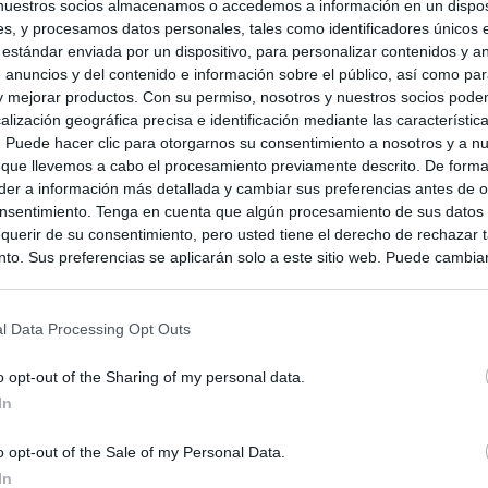
nuestros socios almacenamos o accedemos a información en un disposi
s, y procesamos datos personales, tales como identificadores únicos 
 estándar enviada por un dispositivo, para personalizar contenidos y a
 anuncios y del contenido e información sobre el público, así como pa
 y mejorar productos. Con su permiso, nosotros y nuestros socios podem
alización geográfica precisa e identificación mediante las característic
s. Puede hacer clic para otorgarnos su consentimiento a nosotros y a n
 que llevemos a cabo el procesamiento previamente descrito. De forma 
er a información más detallada y cambiar sus preferencias antes de o
nsentimiento. Tenga en cuenta que algún procesamiento de sus datos
querir de su consentimiento, pero usted tiene el derecho de rechazar t
to. Sus preferencias se aplicarán solo a este sitio web. Puede cambia
s en cualquier momento entrando de nuevo en este sitio web o visitan
privacidad.
l Data Processing Opt Outs
mbia
o opt-out of the Sharing of my personal data.
In
o opt-out of the Sale of my Personal Data.
In