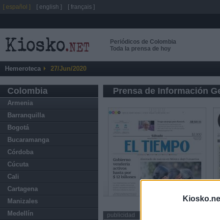
[ español ]
[ english ]
[ français ]
Periódicos de Colombia
Toda la prensa de hoy
Hemeroteca
27/Jun/2020
Colombia
Prensa de Información G
Armenia
Barranquilla
Bogotá
Bucaramanga
Córdoba
Cúcuta
Cali
Cartagena
Kiosko.ne
Manizales
Medellín
publicidad