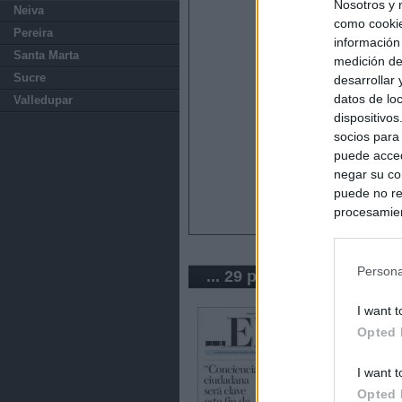
Nosotros y 
Neiva
como cookie
Pereira
información
Santa Marta
medición de
Sucre
desarrollar
datos de loc
Valledupar
dispositivo
socios para
puede acced
negar su co
puede no re
procesamien
preferencia
política de 
Persona
... 29 periódicos de Colo
I want t
Opted 
I want t
Opted 