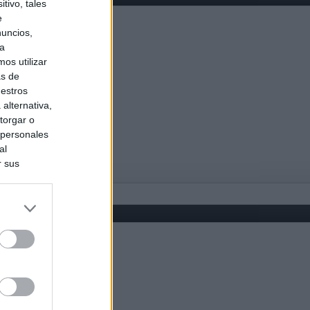
tivo, tales
e
nuncios,
ra
os utilizar
as de
uestros
alternativa,
torgar o
 personales
al
r sus
do nuestra