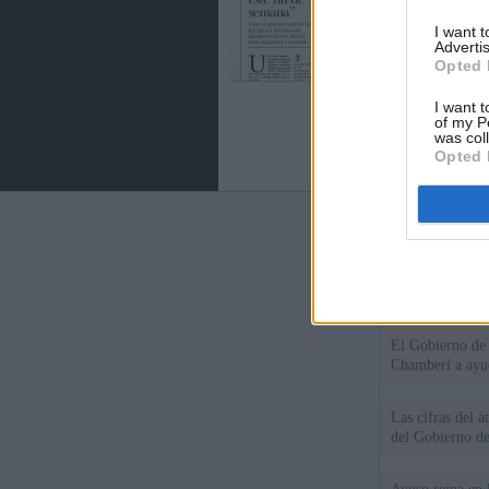
I want 
Advertis
Opted 
I want t
of my P
was col
Opted 
Últimas notic
El consejero al
que Madrid no ti
El Gobierno de 
Chamberí a ayud
Las cifras del á
del Gobierno d