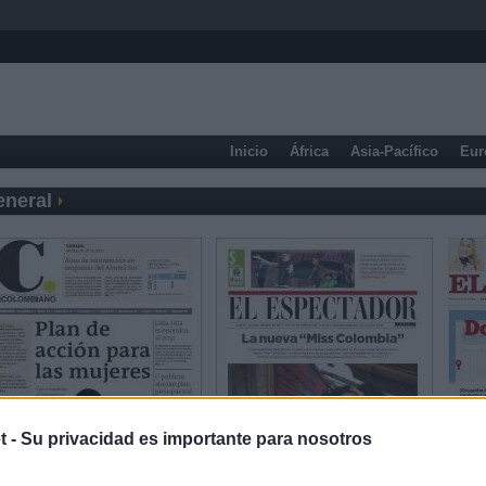
Inicio
África
Asia-Pacífico
Eur
eneral
t -
Su privacidad es importante para nosotros
Prensa Económica