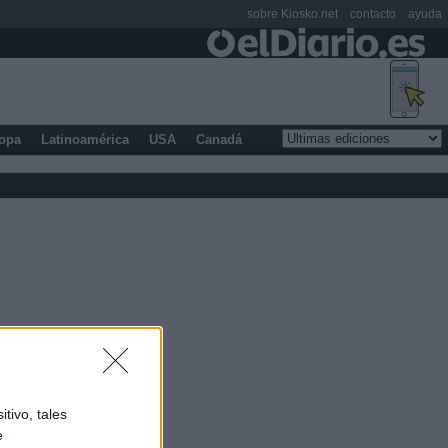
sobre Kiosko.net
contacto
ayuda
opa
Latinoamérica
USA
Canadá
tivo, tales
e