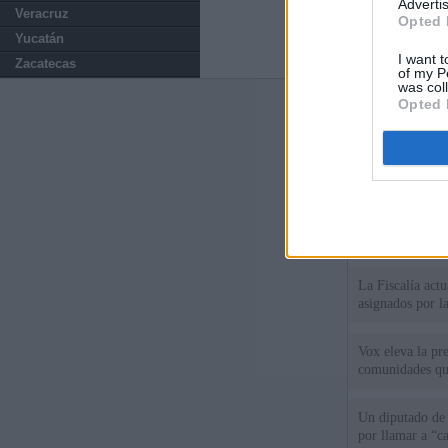
Advertis
Veracruz
Opted 
Yucatán
I want t
Zacatecas
of my P
was col
Opted 
Últimas notic
España impone co
Meloni a quitar
Italia rechaza 
España hasta el
La Fiscalía act
asignados por la
Vox eleva la pr
comunidades qu
Un diputado de
por llamar a “c