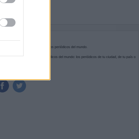
BRE KIOSKO.NET
sko.net
es la puerta de entrada a los periódicos del mundo.
ega por las portadas de los periódicos del mundo: los periódicos de tu ciudad, de tu país o
 otro extremo del mundo.
GUENOS