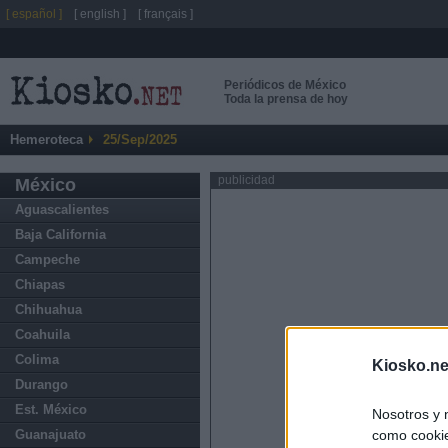
[ español ]
[ english ]
[ français ]
Periódicos de México
Toda la prensa de hoy
Hemeroteca
25/Sep/2025
publicidad
México
Aguascalientes
Baja California
Campeche
Chiapas
Chihuahua
Coahuila
Colima
Kiosko.ne
Durango
Est. México
Nosotros y 
como cookie
Guanajuato