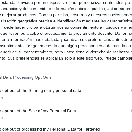
 estándar enviada por un dispositivo, para personalizar contenidos y a
 anuncios y del contenido e información sobre el público, así como pa
 y mejorar productos. Con su permiso, nosotros y nuestros socios podem
alización geográfica precisa e identificación mediante las característic
s. Puede hacer clic para otorgarnos su consentimiento a nosotros y a n
 que llevemos a cabo el procesamiento previamente descrito. De forma 
er a información más detallada y cambiar sus preferencias antes de o
nsentimiento. Tenga en cuenta que algún procesamiento de sus datos
querir de su consentimiento, pero usted tiene el derecho de rechazar t
to. Sus preferencias se aplicarán solo a este sitio web. Puede cambia
s en cualquier momento entrando de nuevo en este sitio web o visitan
privacidad.
l Data Processing Opt Outs
o opt-out of the Sharing of my personal data.
In
o opt-out of the Sale of my Personal Data.
In
to opt-out of processing my Personal Data for Targeted