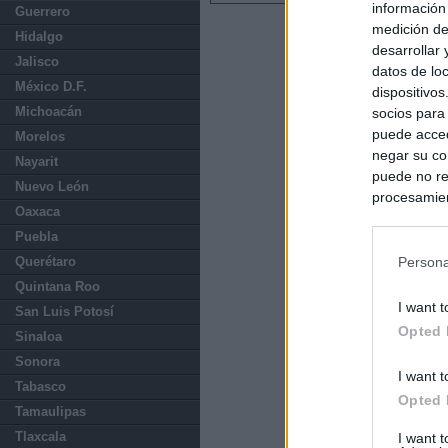
información
Guerrero
medición de
Hidalgo
desarrollar
Jalisco
datos de loc
México D.F.
dispositivo
Michoacán
socios para
puede acced
Morelos
negar su co
Nayarit
puede no re
Nuevo León
procesamien
Oaxaca
preferencia
Puebla
política de 
Querétaro
Persona
Quintana Roo
I want t
San Luis Potosí
Opted 
Sinaloa
Sonora
I want t
Tabasco
Opted 
Tamaulipas
Tlaxcala
I want 