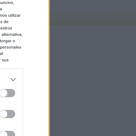
nuncios,
ra
os utilizar
as de
uestros
alternativa,
torgar o
 personales
al
r sus
do nuestra