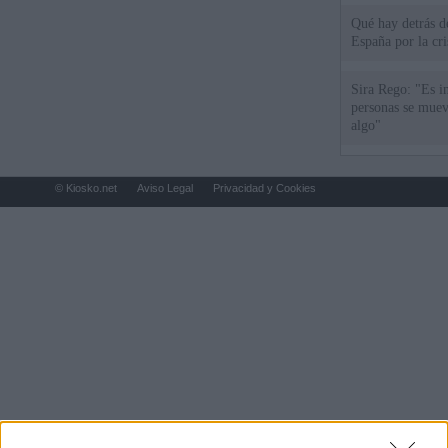
Qué hay detrás d
España por la cri
Sira Rego: "Es i
personas se muev
algo"
© Kiosko.net
Aviso Legal
Privacidad y Cookies