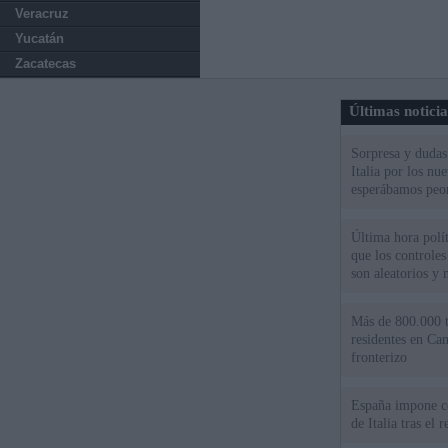
Veracruz
Yucatán
Zacatecas
Últimas notici
Sorpresa y dudas 
Italia por los nu
esperábamos peo
Última hora políti
que los controles
son aleatorios y 
Más de 800.000 t
residentes en Can
fronterizo
España impone co
de Italia tras el