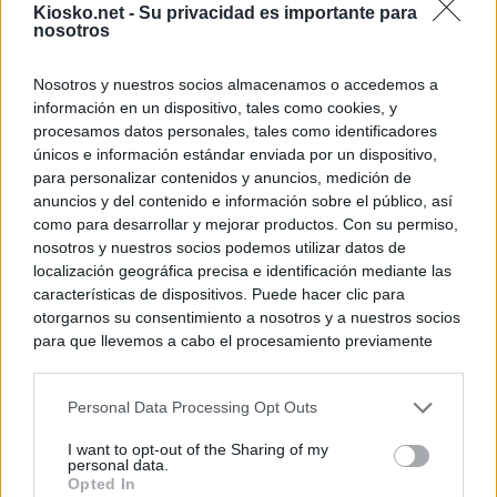
Kiosko.net -
Su privacidad es importante para
nosotros
Nosotros y nuestros socios almacenamos o accedemos a
información en un dispositivo, tales como cookies, y
procesamos datos personales, tales como identificadores
únicos e información estándar enviada por un dispositivo,
para personalizar contenidos y anuncios, medición de
anuncios y del contenido e información sobre el público, así
como para desarrollar y mejorar productos. Con su permiso,
nosotros y nuestros socios podemos utilizar datos de
localización geográfica precisa e identificación mediante las
características de dispositivos. Puede hacer clic para
otorgarnos su consentimiento a nosotros y a nuestros socios
para que llevemos a cabo el procesamiento previamente
descrito. De forma alternativa, puede acceder a información
más detallada y cambiar sus preferencias antes de otorgar o
Personal Data Processing Opt Outs
negar su consentimiento. Tenga en cuenta que algún
procesamiento de sus datos personales puede no requerir
I want to opt-out of the Sharing of my
de su consentimiento, pero usted tiene el derecho de
personal data.
rechazar tal procesamiento. Sus preferencias se aplicarán
Opted In