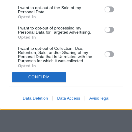
solo a este sitio web. Puede cambiar sus preferencias en
I want to opt-out of the Sale of my
cualquier momento entrando de nuevo en este sitio web o
Personal Data.
visitando nuestra política de privacidad.
Opted In
I want to opt-out of processing my
Personal Data for Targeted Advertising.
Opted In
I want to opt-out of Collection, Use,
Retention, Sale, and/or Sharing of my
Personal Data that Is Unrelated with the
Purposes for which it was collected.
Opted In
CONFIRM
Data Deletion
Data Access
Aviso legal