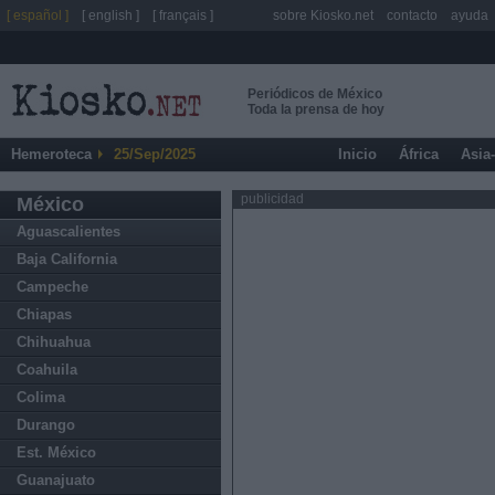
[ español ]
[ english ]
[ français ]
sobre Kiosko.net
contacto
ayuda
Periódicos de México
Toda la prensa de hoy
Hemeroteca
25/Sep/2025
Inicio
África
Asia
publicidad
México
Aguascalientes
Baja California
Campeche
Chiapas
Chihuahua
Coahuila
Colima
Durango
Est. México
Guanajuato