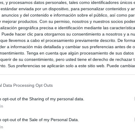
s, y procesamos datos personales, tales como identificadores únicos 
 estándar enviada por un dispositivo, para personalizar contenidos y a
 D.F.
 anuncios y del contenido e información sobre el público, así como pa
 y mejorar productos. Con su permiso, nosotros y nuestros socios podem
alización geográfica precisa e identificación mediante las característic
s. Puede hacer clic para otorgarnos su consentimiento a nosotros y a n
 que llevemos a cabo el procesamiento previamente descrito. De forma 
er a información más detallada y cambiar sus preferencias antes de o
nsentimiento. Tenga en cuenta que algún procesamiento de sus datos
querir de su consentimiento, pero usted tiene el derecho de rechazar t
to. Sus preferencias se aplicarán solo a este sitio web. Puede cambia
s en cualquier momento entrando de nuevo en este sitio web o visitan
privacidad.
l Data Processing Opt Outs
o opt-out of the Sharing of my personal data.
In
o opt-out of the Sale of my Personal Data.
In