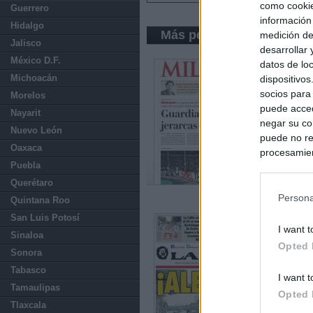
como cookie
Guerrero
información
Hidalgo
Más periódicos de México
medición de
Jalisco
desarrollar
México D.F.
datos de loc
Michoacán
dispositivo
socios para
Morelos
puede acced
Nayarit
negar su co
Nuevo León
puede no re
Oaxaca
procesamien
Puebla
preferencia
política de 
Querétaro
Persona
Quintana Roo
San Luis Potosí
I want t
Sinaloa
Opted 
Sonora
Tabasco
I want t
Tamaulipas
Opted 
Tlaxcala