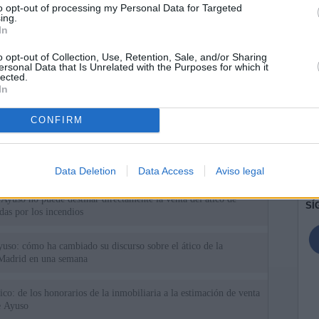
to opt-out of processing my Personal Data for Targeted
ing.
In
o opt-out of Collection, Use, Retention, Sale, and/or Sharing
ersonal Data that Is Unrelated with the Purposes for which it
lected.
In
CONFIRM
ias
SO
Kio
 que Ayuso señaló por la compra del ático: "Lo que no se dice es
ene residencia oficial para la presidenta"
Data Deletion
Data Access
Aviso legal
Nav
del
Ayuso no puede destinar directamente la venta del ático de
SÍ
as por los incendios
uso: cómo ha cambiado su discurso sobre el ático de la
Madrid en una semana
tico: de los honorarios de la inmobiliaria a la estimación de venta
e Ayuso