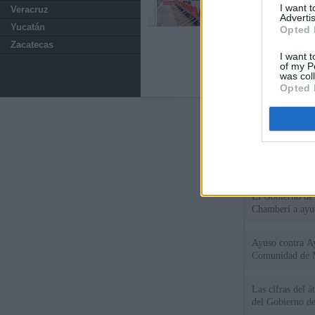
I want 
Veracruz
Advertis
Yucatán
Opted 
Zacatecas
I want t
of my P
was col
Opted 
Últimas notic
El consejero al
que Madrid no ti
El Gobierno de 
Chamberí a ayud
Ayuso contra Ay
Comunidad de 
Las cifras del á
del Gobierno d