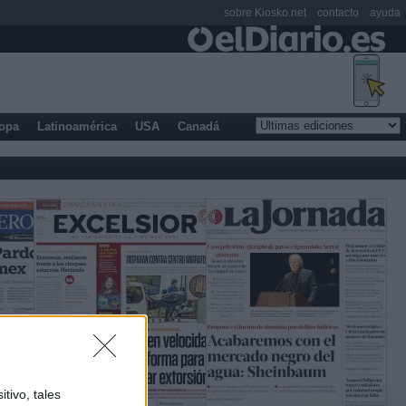
sobre Kiosko.net
contacto
ayuda
opa
Latinoamérica
USA
Canadá
tivo, tales