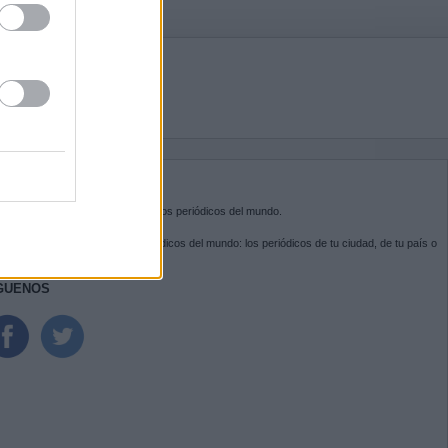
BRE KIOSKO.NET
sko.net
es la puerta de entrada a los periódicos del mundo.
ega por las portadas de los periódicos del mundo: los periódicos de tu ciudad, de tu país o
 otro extremo del mundo.
GUENOS