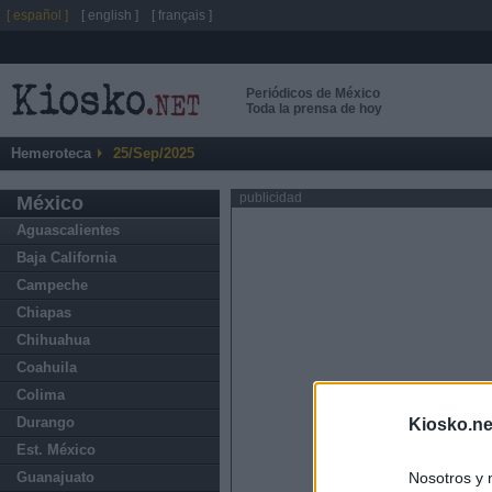
[ español ]
[ english ]
[ français ]
Periódicos de México
Toda la prensa de hoy
Hemeroteca
25/Sep/2025
publicidad
México
Aguascalientes
Baja California
Campeche
Chiapas
Chihuahua
Coahuila
Colima
Durango
Kiosko.ne
Est. México
Nosotros y 
Guanajuato