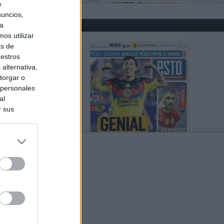
e
nuncios,
ra
os utilizar
as de
uestros
alternativa,
torgar o
 personales
al
r sus
do nuestra