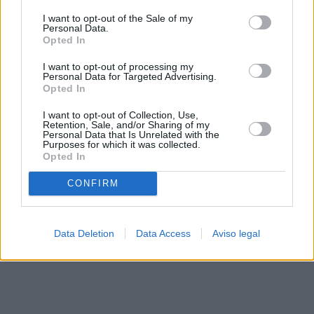
solo a este sitio web. Puede cambiar sus preferencias en
I want to opt-out of the Sale of my
cualquier momento entrando de nuevo en este sitio web o
Personal Data.
visitando nuestra política de privacidad.
Opted In
I want to opt-out of processing my
Personal Data for Targeted Advertising.
Opted In
I want to opt-out of Collection, Use,
Retention, Sale, and/or Sharing of my
Personal Data that Is Unrelated with the
Purposes for which it was collected.
Opted In
CONFIRM
Data Deletion
Data Access
Aviso legal