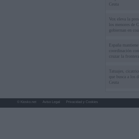
Ceuta
Vox eleva la pres
los menores de C
gobiernan en coa
España mantiene l
coordinación con
cruzar la fronter
Tatuajes, cicatri
que busca a los d
Ceuta
© Kiosko.net
Aviso Legal
Privacidad y Cookies