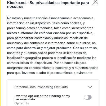
Kiosko.net -
Su privacidad es importante para
nosotros
Nosotros y nuestros socios almacenamos o accedemos a
información en un dispositivo, tales como cookies, y
procesamos datos personales, tales como identificadores
únicos e información estándar enviada por un dispositivo,
para personalizar contenidos y anuncios, medición de
anuncios y del contenido e información sobre el público, así
como para desarrollar y mejorar productos. Con su permiso,
nosotros y nuestros socios podemos utilizar datos de
localización geográfica precisa e identificación mediante las
características de dispositivos. Puede hacer clic para
otorgarnos su consentimiento a nosotros y a nuestros socios
para que llevemos a cabo el procesamiento previamente
descrito. De forma alternativa, puede acceder a información
más detallada y cambiar sus preferencias antes de otorgar o
Personal Data Processing Opt Outs
negar su consentimiento. Tenga en cuenta que algún
procesamiento de sus datos personales puede no requerir
I want to opt-out of the Sharing of my
de su consentimiento, pero usted tiene el derecho de
personal data.
rechazar tal procesamiento. Sus preferencias se aplicarán
Opted In