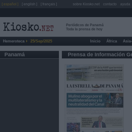
[ español ]
[ english ]
[ français ]
sobre Kiosko.net
contacto
ayuda
Periódicos de Panamá
Toda la prensa de hoy
Hemeroteca
25/Sep/2025
Inicio
África
Asia
Panamá
Prensa de Información G