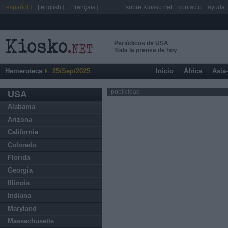
[ español ]
[ english ]
[ français ]
sobre Kiosko.net
contacto
ayuda
Periódicos de USA
Toda la prensa de hoy
Hemeroteca
25/Sep/2025
Inicio
África
Asia
publicidad
USA
Alabama
Arizona
California
Colorado
Florida
Georgia
Illinois
Indiana
Maryland
Massachusetts