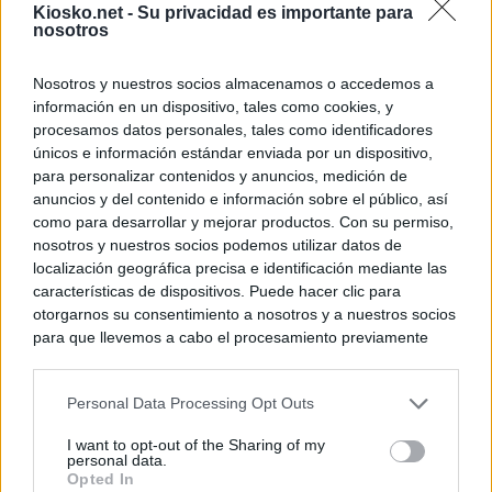
Kiosko.net -
Su privacidad es importante para
nosotros
Nosotros y nuestros socios almacenamos o accedemos a
información en un dispositivo, tales como cookies, y
procesamos datos personales, tales como identificadores
únicos e información estándar enviada por un dispositivo,
para personalizar contenidos y anuncios, medición de
anuncios y del contenido e información sobre el público, así
como para desarrollar y mejorar productos. Con su permiso,
nosotros y nuestros socios podemos utilizar datos de
localización geográfica precisa e identificación mediante las
características de dispositivos. Puede hacer clic para
otorgarnos su consentimiento a nosotros y a nuestros socios
para que llevemos a cabo el procesamiento previamente
descrito. De forma alternativa, puede acceder a información
más detallada y cambiar sus preferencias antes de otorgar o
Personal Data Processing Opt Outs
negar su consentimiento. Tenga en cuenta que algún
procesamiento de sus datos personales puede no requerir
I want to opt-out of the Sharing of my
de su consentimiento, pero usted tiene el derecho de
personal data.
rechazar tal procesamiento. Sus preferencias se aplicarán
Opted In