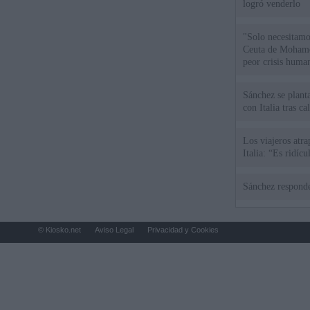
logró venderlo
"Solo necesitamo
Ceuta de Mohamed
peor crisis huma
Sánchez se plant
con Italia tras c
Los viajeros atra
Italia: “Es ridíc
Sánchez responde
© Kiosko.net
Aviso Legal
Privacidad y Cookies