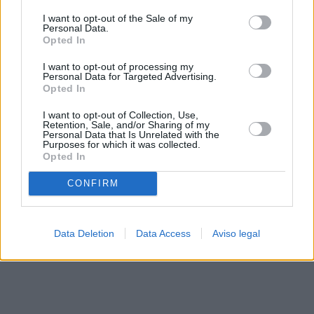
solo a este sitio web. Puede cambiar sus preferencias en
I want to opt-out of the Sale of my
cualquier momento entrando de nuevo en este sitio web o
Personal Data.
visitando nuestra política de privacidad.
Opted In
I want to opt-out of processing my
Personal Data for Targeted Advertising.
Opted In
I want to opt-out of Collection, Use,
Retention, Sale, and/or Sharing of my
Personal Data that Is Unrelated with the
Purposes for which it was collected.
Opted In
CONFIRM
Data Deletion
Data Access
Aviso legal