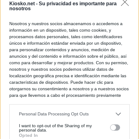
Kiosko.net -
Su privacidad es importante para
nosotros
Nosotros y nuestros socios almacenamos o accedemos a
información en un dispositivo, tales como cookies, y
procesamos datos personales, tales como identificadores
únicos e información estándar enviada por un dispositivo,
para personalizar contenidos y anuncios, medición de
anuncios y del contenido e información sobre el público, así
como para desarrollar y mejorar productos. Con su permiso,
nosotros y nuestros socios podemos utilizar datos de
localización geográfica precisa e identificación mediante las
características de dispositivos. Puede hacer clic para
otorgarnos su consentimiento a nosotros y a nuestros socios
para que llevemos a cabo el procesamiento previamente
descrito. De forma alternativa, puede acceder a información
más detallada y cambiar sus preferencias antes de otorgar o
Personal Data Processing Opt Outs
negar su consentimiento. Tenga en cuenta que algún
procesamiento de sus datos personales puede no requerir
I want to opt-out of the Sharing of my
de su consentimiento, pero usted tiene el derecho de
personal data.
rechazar tal procesamiento. Sus preferencias se aplicarán
Opted In