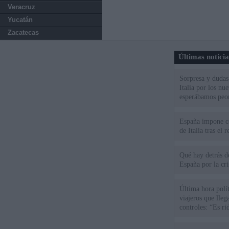
Veracruz
Yucatán
Zacatecas
Últimas notici
Sorpresa y dudas 
Italia por los nu
esperábamos peo
España impone co
de Italia tras el
Qué hay detrás d
España por la cri
Última hora polít
viajeros que llega
controles: “Es ri