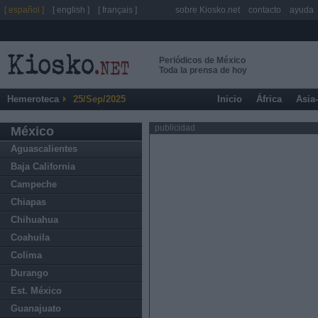
[ español ]
[ english ]
[ français ]
sobre Kiosko.net
contacto
ayuda
Periódicos de México
Toda la prensa de hoy
Hemeroteca
25/Sep/2025
Inicio
África
Asia
publicidad
México
Aguascalientes
Baja California
Campeche
Chiapas
Chihuahua
Coahuila
Colima
Durango
Est. México
Guanajuato