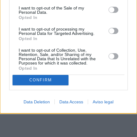
solo a este sitio web. Puede cambiar sus preferencias en
I want to opt-out of the Sale of my
cualquier momento entrando de nuevo en este sitio web o
Personal Data.
visitando nuestra política de privacidad.
Opted In
I want to opt-out of processing my
Personal Data for Targeted Advertising.
Opted In
I want to opt-out of Collection, Use,
Retention, Sale, and/or Sharing of my
Personal Data that Is Unrelated with the
Purposes for which it was collected.
Opted In
CONFIRM
Data Deletion
Data Access
Aviso legal