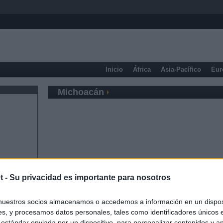
Inicio
África
Asia-Pacífico
Eur
Michoacán
t -
Su privacidad es importante para nosotros
nuestros socios almacenamos o accedemos a información en un disposi
s, y procesamos datos personales, tales como identificadores únicos 
 estándar enviada por un dispositivo, para personalizar contenidos y a