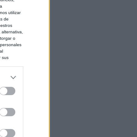
ra
os utilizar
as de
uestros
alternativa,
torgar o
 personales
al
r sus
do nuestra