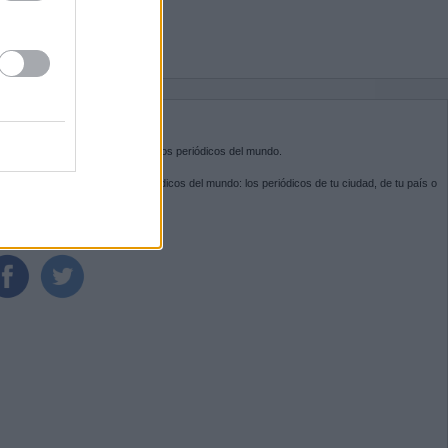
BRE KIOSKO.NET
sko.net
es la puerta de entrada a los periódicos del mundo.
ega por las portadas de los periódicos del mundo: los periódicos de tu ciudad, de tu país o
 otro extremo del mundo.
GUENOS