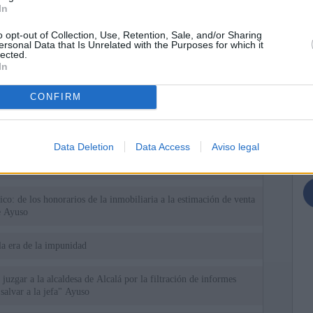
In
o opt-out of Collection, Use, Retention, Sale, and/or Sharing
ersonal Data that Is Unrelated with the Purposes for which it
lected.
In
ias
SO
CONFIRM
Kio
 que Ayuso señaló por la compra del ático: "Lo que no se dice es
ene residencia oficial para la presidenta"
Nav
del
Data Deletion
Data Access
Aviso legal
Ayuso no puede destinar directamente la venta del ático de
SÍ
as por los incendios
tico: de los honorarios de la inmobiliaria a la estimación de venta
e Ayuso
la era de la impunidad
juzgar a la alcaldesa de Alcalá por la filtración de informes
"salvar a la jefa" Ayuso