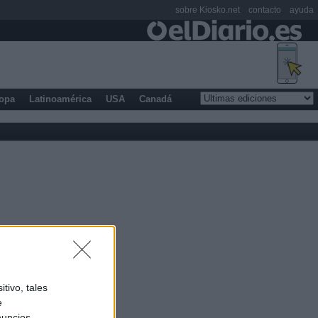
sobre Kiosko.net
contacto
ayuda
opa
Latinoamérica
USA
Canadá
tivo, tales
e
nuncios,