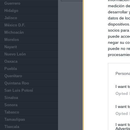
Guerrero
medición de
Hidalgo
desarrollar
datos de loc
Jalisco
dispositivo
México D.F.
socios para
Michoacán
puede acced
Morelos
negar su co
Nayarit
puede no re
Nuevo León
procesamien
preferencia
Oaxaca
política de 
Puebla
Persona
Querétaro
Quintana Roo
I want t
San Luis Potosí
Opted 
Sinaloa
Sonora
I want t
Tabasco
Opted 
Tamaulipas
I want 
Tlaxcala
Advertis