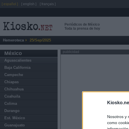
[ español ]
[ english ]
[ français ]
Periódicos de México
Toda la prensa de hoy
Hemeroteca
25/Sep/2025
publicidad
México
Aguascalientes
Baja California
Campeche
Chiapas
Chihuahua
Coahuila
Kiosko.ne
Colima
Durango
Nosotros y 
Est. México
como cookie
Guanajuato
información