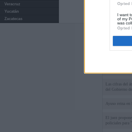
Opted 
Veracruz
Yucatán
I want t
of my P
Zacatecas
was col
Opted 
Últimas notic
El consejero al
que Madrid no ti
El Gobierno de 
Chamberí a ayud
Las cifras del á
del Gobierno d
Ayuso reina en 
El juez propone 
policiales para 