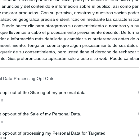
 anuncios y del contenido e información sobre el público, así como pa
 y mejorar productos. Con su permiso, nosotros y nuestros socios podem
alización geográfica precisa e identificación mediante las característic
s. Puede hacer clic para otorgarnos su consentimiento a nosotros y a n
 que llevemos a cabo el procesamiento previamente descrito. De forma 
er a información más detallada y cambiar sus preferencias antes de o
nsentimiento. Tenga en cuenta que algún procesamiento de sus datos
querir de su consentimiento, pero usted tiene el derecho de rechazar t
to. Sus preferencias se aplicarán solo a este sitio web. Puede cambia
s en cualquier momento entrando de nuevo en este sitio web o visitan
privacidad.
l Data Processing Opt Outs
o opt-out of the Sharing of my personal data.
In
o opt-out of the Sale of my Personal Data.
In
to opt-out of processing my Personal Data for Targeted
ing.