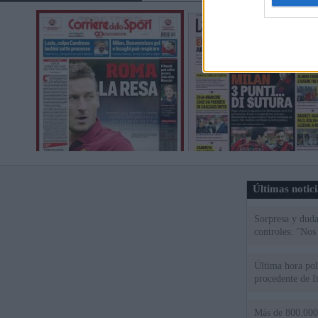
Últimas notic
Sorpresa y dudas
controles: "Nos
Última hora polí
procedente de It
Más de 800.000 