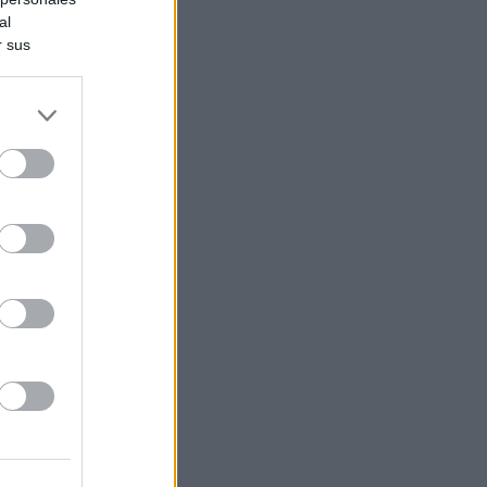
al
r sus
do nuestra