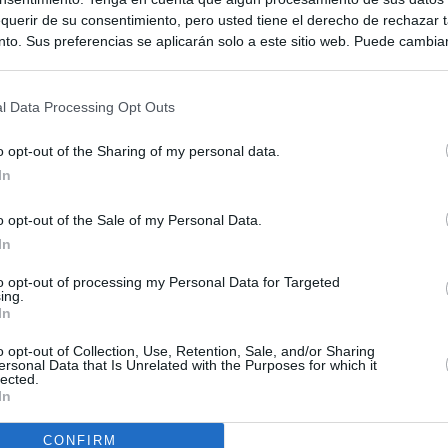
querir de su consentimiento, pero usted tiene el derecho de rechazar t
to. Sus preferencias se aplicarán solo a este sitio web. Puede cambia
s en cualquier momento entrando de nuevo en este sitio web o visitan
privacidad.
l Data Processing Opt Outs
o opt-out of the Sharing of my personal data.
In
o opt-out of the Sale of my Personal Data.
In
to opt-out of processing my Personal Data for Targeted
ing.
In
o opt-out of Collection, Use, Retention, Sale, and/or Sharing
ersonal Data that Is Unrelated with the Purposes for which it
lected.
In
CONFIRM