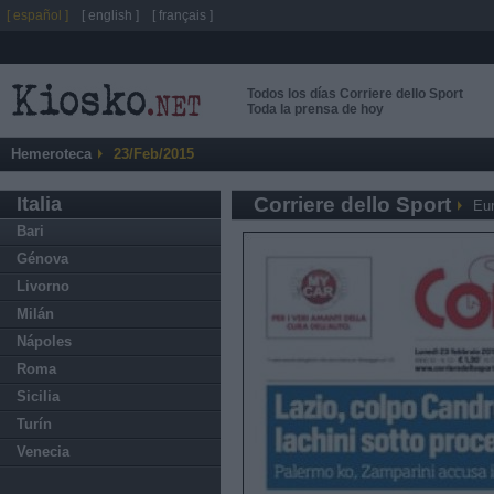
[ español ]
[ english ]
[ français ]
Todos los días Corriere dello Sport
Toda la prensa de hoy
Hemeroteca
23/Feb/2015
Italia
Corriere dello Sport
Eu
Bari
Génova
Livorno
Milán
Nápoles
Roma
Sicilia
Turín
Venecia