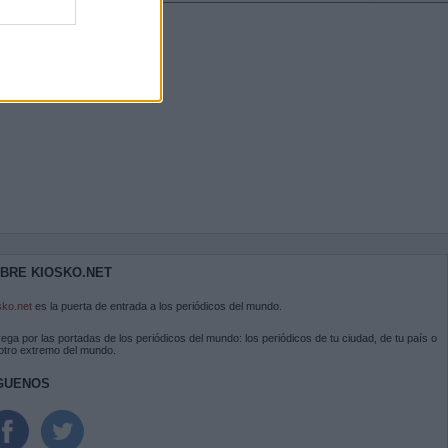
BRE KIOSKO.NET
sko.net
es la puerta de entrada a los periódicos del mundo.
ega por las portadas de los periódicos del mundo: los periódicos de tu ciudad, de tu país o
 otro extremo del mundo.
GUENOS