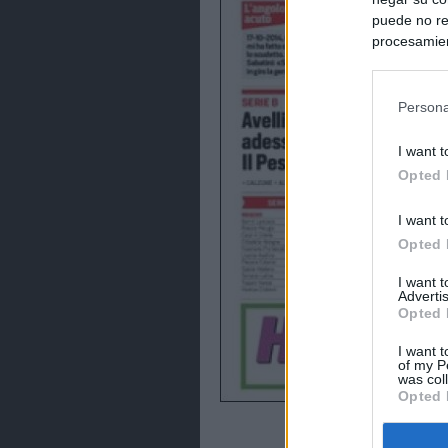
puede no re
procesamien
preferencia
política de 
Persona
I want t
Opted 
I want t
Opted 
I want 
Advertis
Opted 
I want t
of my P
was col
Opted 