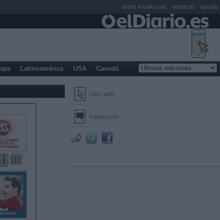
sobre Kiosko.net
contacto
ayuda
opa
Latinoamérica
USA
Canadá
sitio web
traducción