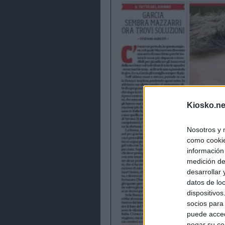
Kiosko.ne
Nosotros y 
como cookie
información
medición de
desarrollar
datos de loc
dispositivo
socios para
puede acced
negar su co