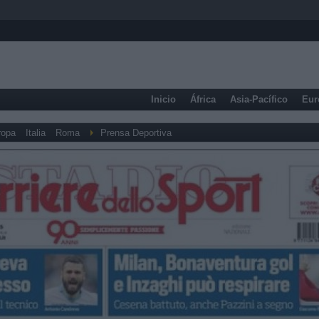
Inicio
África
Asia-Pacífico
Eur
ropa
Italia
Roma
Prensa Deportiva