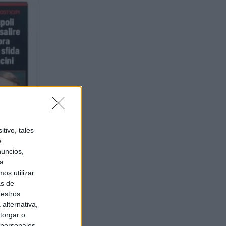
tivo, tales
e
nuncios,
ra
os utilizar
as de
uestros
alternativa,
torgar o
 personales