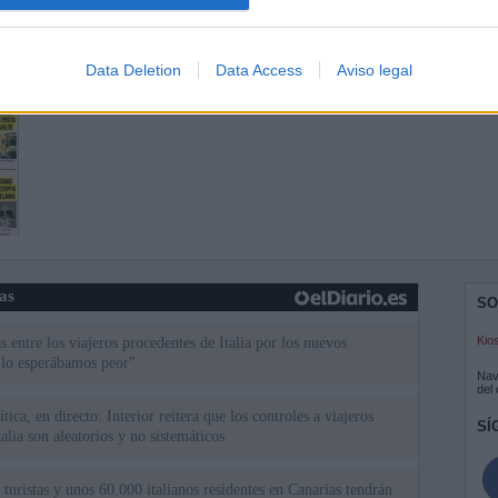
Data Deletion
Data Access
Aviso legal
ias
SO
Kio
 entre los viajeros procedentes de Italia por los nuevos
 lo esperábamos peor"
Nav
del
tica, en directo: Interior reitera que los controles a viajeros
SÍ
alia son aleatorios y no sistemáticos
turistas y unos 60.000 italianos residentes en Canarias tendrán