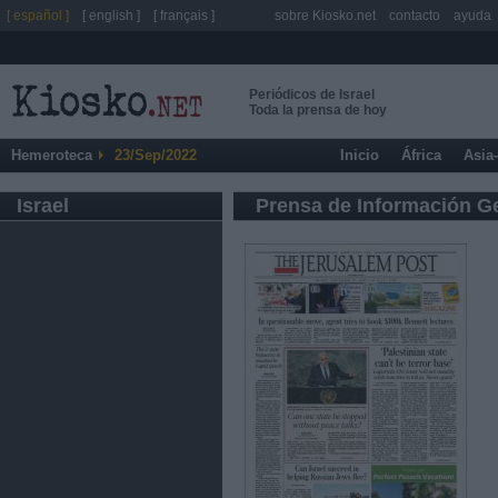
[ español ]
[ english ]
[ français ]
sobre Kiosko.net
contacto
ayuda
Periódicos de Israel
Toda la prensa de hoy
Hemeroteca
23/Sep/2022
Inicio
África
Asia
Israel
Prensa de Información G