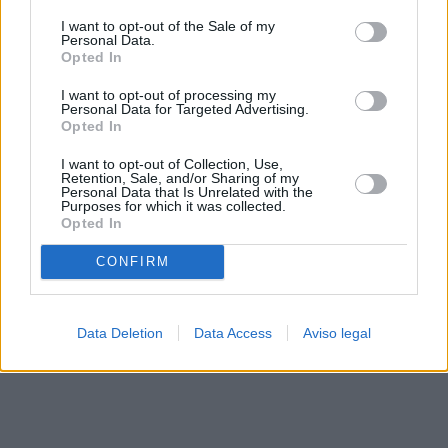
solo a este sitio web. Puede cambiar sus preferencias en
I want to opt-out of the Sale of my
cualquier momento entrando de nuevo en este sitio web o
Personal Data.
visitando nuestra política de privacidad.
Opted In
I want to opt-out of processing my
Personal Data for Targeted Advertising.
Opted In
I want to opt-out of Collection, Use,
Retention, Sale, and/or Sharing of my
Personal Data that Is Unrelated with the
Purposes for which it was collected.
Opted In
CONFIRM
Data Deletion
Data Access
Aviso legal