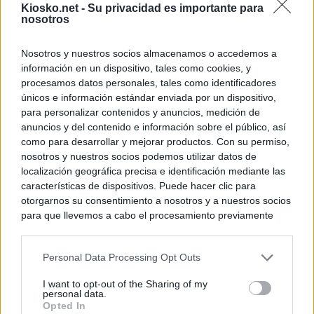
Kiosko.net -
Su privacidad es importante para
nosotros
Nosotros y nuestros socios almacenamos o accedemos a
información en un dispositivo, tales como cookies, y
procesamos datos personales, tales como identificadores
únicos e información estándar enviada por un dispositivo,
para personalizar contenidos y anuncios, medición de
anuncios y del contenido e información sobre el público, así
como para desarrollar y mejorar productos. Con su permiso,
nosotros y nuestros socios podemos utilizar datos de
localización geográfica precisa e identificación mediante las
características de dispositivos. Puede hacer clic para
otorgarnos su consentimiento a nosotros y a nuestros socios
para que llevemos a cabo el procesamiento previamente
descrito. De forma alternativa, puede acceder a información
más detallada y cambiar sus preferencias antes de otorgar o
Personal Data Processing Opt Outs
negar su consentimiento. Tenga en cuenta que algún
procesamiento de sus datos personales puede no requerir
I want to opt-out of the Sharing of my
de su consentimiento, pero usted tiene el derecho de
personal data.
rechazar tal procesamiento. Sus preferencias se aplicarán
Opted In