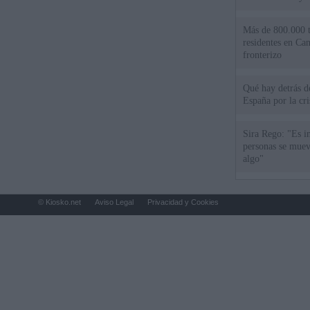
Más de 800.000 t
residentes en Can
fronterizo
Qué hay detrás d
España por la cri
Sira Rego: "Es i
personas se muev
algo"
© Kiosko.net
Aviso Legal
Privacidad y Cookies