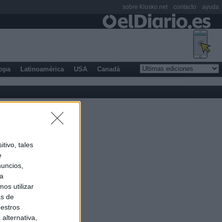
sobre Kiosko.net
contacto
ayuda
opa
Latinoamérica
USA
Canadá
tivo, tales
e
nuncios,
ra
os utilizar
as de
uestros
alternativa,