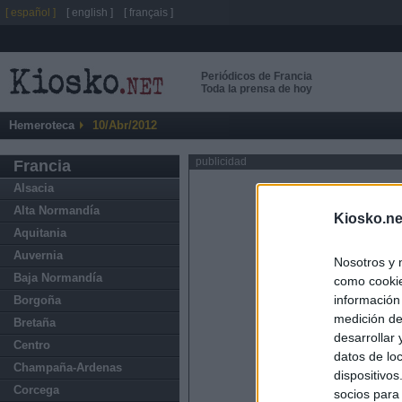
[ español ]
[ english ]
[ français ]
Periódicos de Francia
Toda la prensa de hoy
Hemeroteca
10/Abr/2012
publicidad
Francia
Alsacia
Alta Normandía
Kiosko.ne
Aquitania
Auvernia
Nosotros y 
Baja Normandía
como cookie
información
Borgoña
medición de
Bretaña
desarrollar
Centro
datos de loc
Champaña-Ardenas
dispositivo
Corcega
socios para