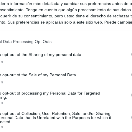
er a información más detallada y cambiar sus preferencias antes de o
nsentimiento. Tenga en cuenta que algún procesamiento de sus datos
querir de su consentimiento, pero usted tiene el derecho de rechazar t
to. Sus preferencias se aplicarán solo a este sitio web. Puede cambia
s en cualquier momento entrando de nuevo en este sitio web o visitan
privacidad.
l Data Processing Opt Outs
o opt-out of the Sharing of my personal data.
In
o opt-out of the Sale of my Personal Data.
In
to opt-out of processing my Personal Data for Targeted
ing.
ias
SO
In
Kio
 que Ayuso señaló por la compra del ático: "Lo que no se dice es
o opt-out of Collection, Use, Retention, Sale, and/or Sharing
ene residencia oficial para la presidenta"
ersonal Data that Is Unrelated with the Purposes for which it
Nav
lected.
del
In
Ayuso no puede destinar directamente la venta del ático de